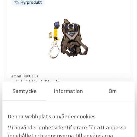
Hyrprodukt
Hyrprodukt
Art.nr
H3808730
Fallskyddskit Skylift stl S
med fallskyddsblock 2 m
Samtycke
Information
Om
Offertpris
Favorit
Varukorg
Denna webbplats använder cookies
Vi använder enhetsidentifierare för att anpassa
Hyrprodukt
Hyrprodukt
innehållet och annonserna till användarna,