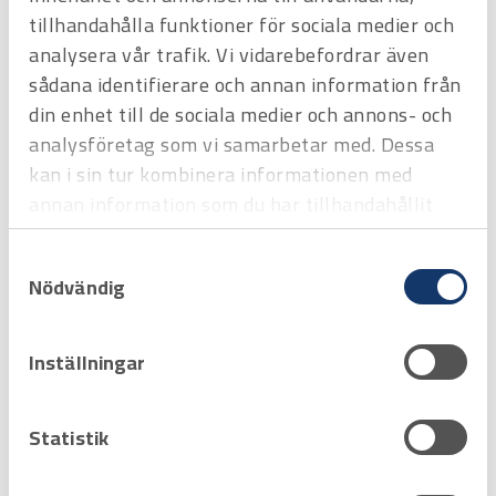
tillhandahålla funktioner för sociala medier och
analysera vår trafik. Vi vidarebefordrar även
sådana identifierare och annan information från
din enhet till de sociala medier och annons- och
analysföretag som vi samarbetar med. Dessa
kan i sin tur kombinera informationen med
annan information som du har tillhandahållit
Art.nr
H3808723
eller som de har samlat in när du har använt
Fallskyddskit Ställning stl XL
Vårt Fallskyddskit Ställning inkluderar en högkvalitativ fallskyddssele
Samtyckesval
deras tjänster.
med fallskyddsblock 2 m.
Offertpris
Nödvändig
Favorit
Varukorg
Inställningar
Hyrprodukt
Hyrprodukt
Statistik