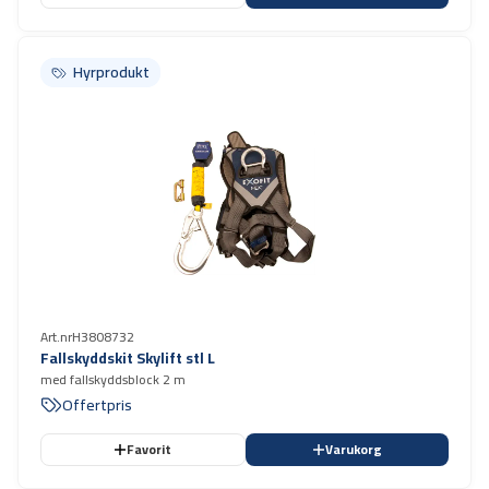
Hyrprodukt
Hyrprodukt
Art.nr
H3808732
Fallskyddskit Skylift stl L
med fallskyddsblock 2 m
Offertpris
Favorit
Varukorg