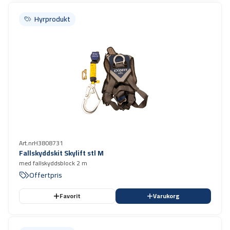
Hyrprodukt
Hyrprodukt
Art.nr
H3808731
Fallskyddskit Skylift stl M
med fallskyddsblock 2 m
Offertpris
Favorit
Varukorg