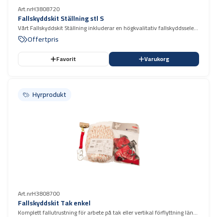
Art.nr
H3808720
Fallskyddskit Ställning stl S
Vårt Fallskyddskit Ställning inkluderar en högkvalitativ fallskyddssele
med fallskyddsblock 2 m.
Offertpris
Favorit
Varukorg
Hyrprodukt
Hyrprodukt
Art.nr
H3808700
Fallskyddskit Tak enkel
Komplett fallutrustning för arbete på tak eller vertikal förflyttning längs