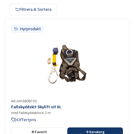
Filtrera & Sortera
Hyrprodukt
Hyrprodukt
Art.nr
H3808733
Fallskyddskit Skylift stl XL
med fallskyddsblock 2 m
Offertpris
Favorit
Varukorg