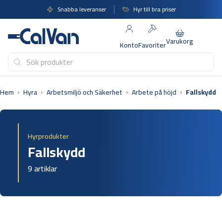
Hoppa
Snabba leveranser
Hyr till bra priser
till
innehåll
Varukorg
Konto
Favoriter
Hem
Hyra
Arbetsmiljö och Säkerhet
Arbete på höjd
Fallskydd
Hyrprodukter
Fallskydd
9 artiklar