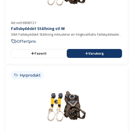
Art.nr
H3808721
Fallskyddskit Ställning stl M
Vårt Fallskyddskit Ställning inkluderar en högkvalitativ fallskyddssele
med fallskyddsblock 2 m.
Offertpris
Favorit
Varukorg
Hyrprodukt
Hyrprodukt