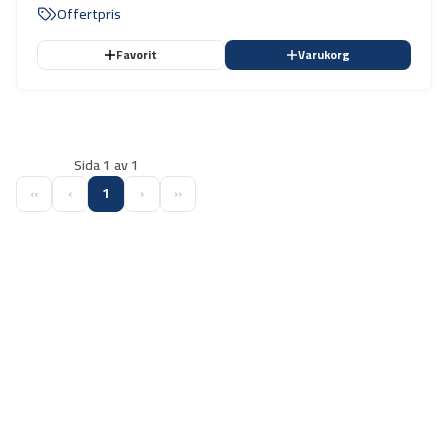
stege. ställning. fasad m.m.
Offertpris
Favorit
Varukorg
Sida 1 av 1
‹‹
‹
1
›
››