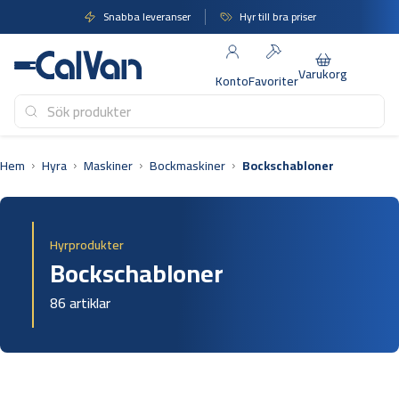
Hoppa
Snabba leveranser
Hyr till bra priser
till
innehåll
Varukorg
Konto
Favoriter
Hem
Hyra
Maskiner
Bockmaskiner
Bockschabloner
Hyrprodukter
Bockschabloner
86 artiklar