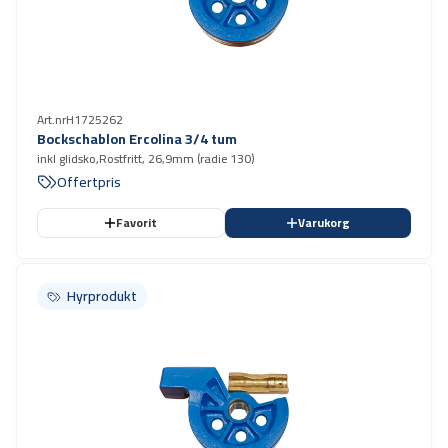
Art.nr
H1725262
Bockschablon Ercolina 3/4 tum
inkl glidsko,Rostfritt, 26,9mm (radie 130)
Offertpris
Favorit
Varukorg
Hyrprodukt
Hyrprodukt