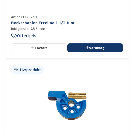
Art.nr
H1725240
Bockschablon Ercolina 1 1/2 tum
inkl glidsko, 48,3 mm
Offertpris
Favorit
Varukorg
Hyrprodukt
Hyrprodukt