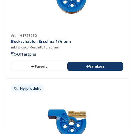
Art.nr
H1725250
Bockschablon Ercolina 1/4 tum
inkl glidsko,Rostfritt,13,25mm
Offertpris
Favorit
Varukorg
Hyrprodukt
Hyrprodukt