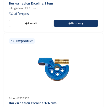
Bockschablon Ercolina 1 tum
inkl glidsko, 33,7 mm
Offertpris
Favorit
Varukorg
Hyrprodukt
Hyrprodukt
Art.nr
H1725225
Bockschablon Ercolina 3/4 tum