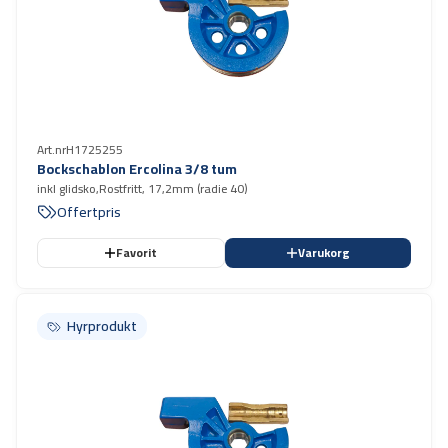
Art.nr
H1725255
Bockschablon Ercolina 3/8 tum
inkl glidsko,Rostfritt, 17,2mm (radie 40)
Offertpris
Favorit
Varukorg
Hyrprodukt
Hyrprodukt