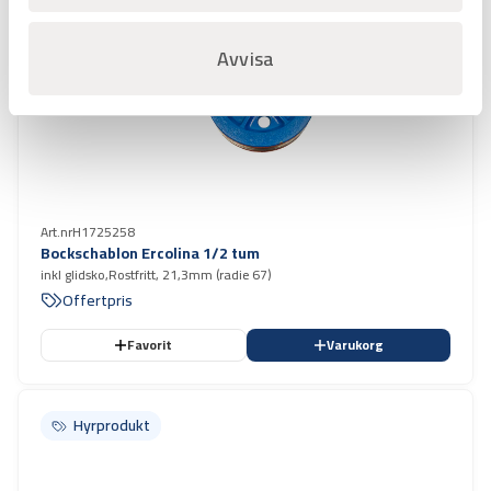
Avvisa
Art.nr
H1725258
Bockschablon Ercolina 1/2 tum
inkl glidsko,Rostfritt, 21,3mm (radie 67)
Offertpris
Favorit
Varukorg
Hyrprodukt
Hyrprodukt