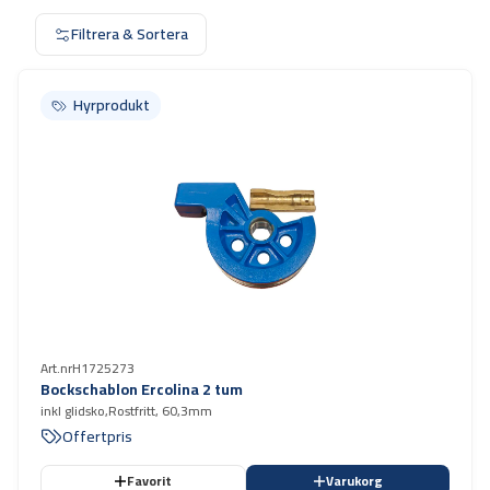
Filtrera & Sortera
Hyrprodukt
Hyrprodukt
Art.nr
H1725273
Bockschablon Ercolina 2 tum
inkl glidsko,Rostfritt, 60,3mm
Offertpris
Favorit
Varukorg