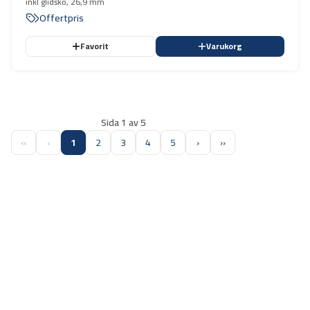
inkl glidsko, 26,9 mm
Offertpris
Favorit
Varukorg
Sida 1 av 5
‹‹
‹
1
2
3
4
5
›
››