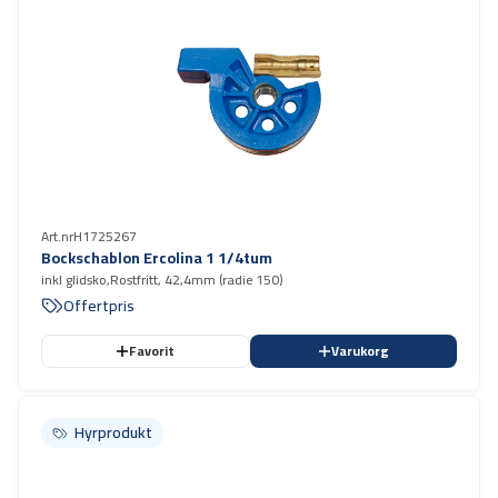
Art.nr
H1725267
Bockschablon Ercolina 1 1/4tum
inkl glidsko,Rostfritt, 42,4mm (radie 150)
Offertpris
Favorit
Varukorg
Hyrprodukt
Hyrprodukt