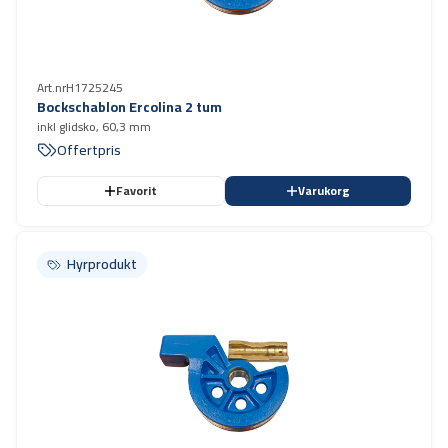
Art.nr
H1725245
Bockschablon Ercolina 2 tum
inkl glidsko, 60,3 mm
Offertpris
Favorit
Varukorg
Hyrprodukt
Hyrprodukt