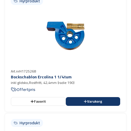
Hyrprodukt
Hyrprodukt
Art.nr
H1725268
Bockschablon Ercolina 1 1/4tum
inkl glidsko,Rostfritt, 42,4mm (radie 190)
Offertpris
Favorit
Varukorg
Hyrprodukt
Hyrprodukt