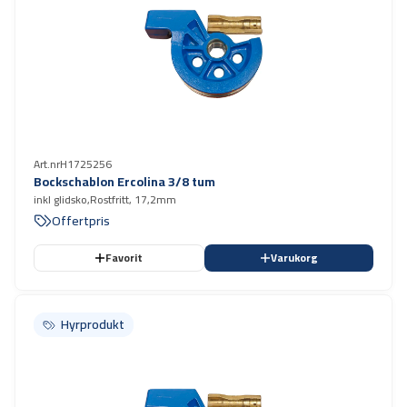
Art.nr
H1725256
Bockschablon Ercolina 3/8 tum
inkl glidsko,Rostfritt, 17,2mm
Offertpris
Favorit
Varukorg
Hyrprodukt
Hyrprodukt