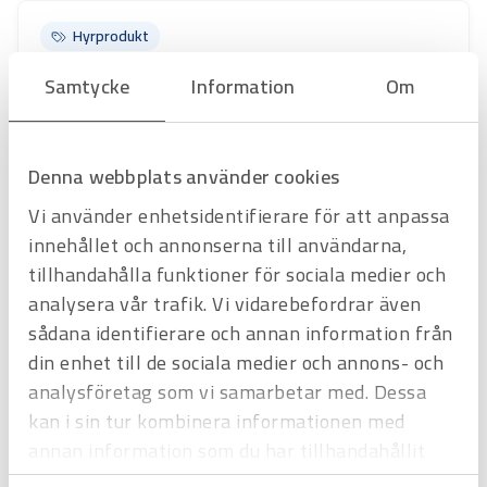
Hyrprodukt
Hyrprodukt
Samtycke
Information
Om
Denna webbplats använder cookies
Vi använder enhetsidentifierare för att anpassa
innehållet och annonserna till användarna,
tillhandahålla funktioner för sociala medier och
Art.nr
H1725260
analysera vår trafik. Vi vidarebefordrar även
Bockschablon Ercolina 1/2 tum
sådana identifierare och annan information från
inkl glidsko,Rostfritt, 21,3mm (radie 112)
din enhet till de sociala medier och annons- och
Offertpris
analysföretag som vi samarbetar med. Dessa
Favorit
Varukorg
kan i sin tur kombinera informationen med
annan information som du har tillhandahållit
eller som de har samlat in när du har använt