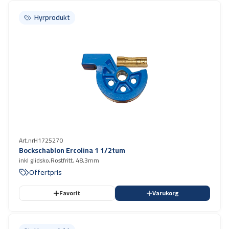
Hyrprodukt
Hyrprodukt
Art.nr
H1725270
Bockschablon Ercolina 1 1/2tum
inkl glidsko,Rostfritt, 48,3mm
Offertpris
Favorit
Varukorg