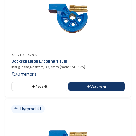
Art.nr
H1725265
Bockschablon Ercolina 1 tum
inkl glidsko,Rostfritt, 33,7mm (radie 150-175)
Offertpris
Favorit
Varukorg
Hyrprodukt
Hyrprodukt