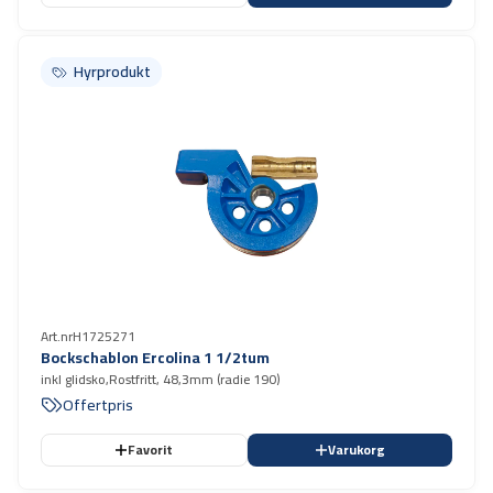
Hyrprodukt
Hyrprodukt
Art.nr
H1725271
Bockschablon Ercolina 1 1/2tum
inkl glidsko,Rostfritt, 48,3mm (radie 190)
Offertpris
Favorit
Varukorg