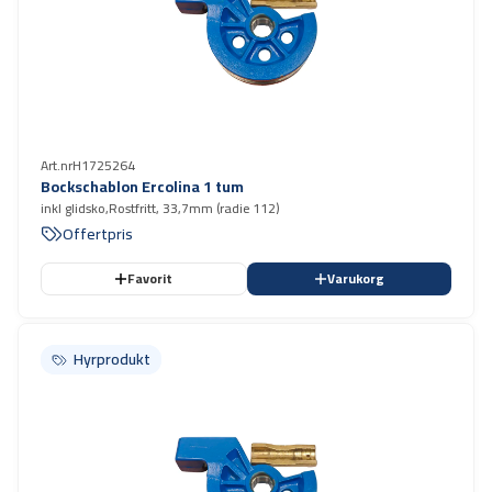
Art.nr
H1725264
Bockschablon Ercolina 1 tum
inkl glidsko,Rostfritt, 33,7mm (radie 112)
Offertpris
Favorit
Varukorg
Hyrprodukt
Hyrprodukt