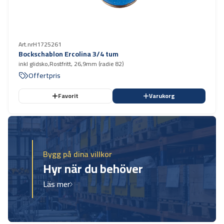
Art.nr
H1725261
Bockschablon Ercolina 3/4 tum
inkl glidsko,Rostfritt, 26,9mm (radie 82)
Offertpris
Favorit
Varukorg
Bygg på dina villkor
Hyr när du behöver
Läs mer