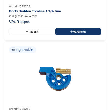
Art.nr
H1725235
Bockschablon Ercolina 1 1/4 tum
inkl glidsko, 42,4 mm
Offertpris
Favorit
Varukorg
Hyrprodukt
Hyrprodukt
Art.nr
H1725230