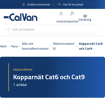
Hoppa
Snabba leveranser
Hyr till bra priser
till
innehåll
Varukorg
Konto
Favoriter
Mät och
Mätinstrument
Kopparnät Cat6
Hem
Hyra
kontrollinstrument
El
och Cat9
Hyrprodukter
Kopparnät Cat6 och Cat9
1 artiklar