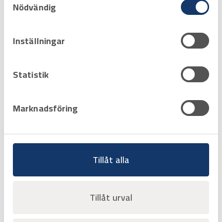
Nödvändig
Favorit
Varukorg
Inställningar
Sida 1 av 1
Statistik
‹‹
‹
1
›
››
Marknadsföring
Tillåt alla
Tillåt urval