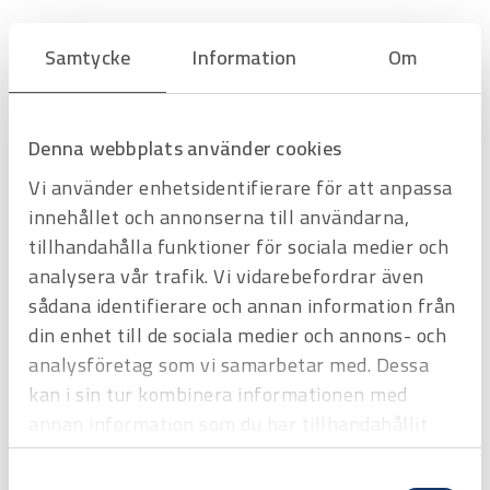
Samtycke
Information
Om
Filtrera & Sortera
Hyrprodukt
Hyrprodukt
Denna webbplats använder cookies
Vi använder enhetsidentifierare för att anpassa
innehållet och annonserna till användarna,
tillhandahålla funktioner för sociala medier och
analysera vår trafik. Vi vidarebefordrar även
sådana identifierare och annan information från
din enhet till de sociala medier och annons- och
analysföretag som vi samarbetar med. Dessa
kan i sin tur kombinera informationen med
Art.nr
H3108308
Kabelanalysator Fluke DSX2-8000
annan information som du har tillhandahållit
DSX CableAnalyzer-serien är lösningen för mätning av
eller som de har samlat in när du har använt
kopparanslutningar, mätning och certifiering av partvinnade kablar.
Offertpris
Samtyckesval
deras tjänster.