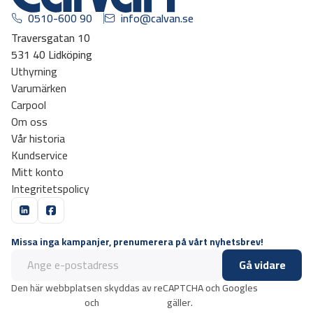
0510-600 90
info@calvan.se
Traversgatan 10
531 40 Lidköping
Uthyrning
Varumärken
Carpool
Om oss
Vår historia
Kundservice
Mitt konto
Integritetspolicy
Missa inga kampanjer, prenumerera på vårt nyhetsbrev!
Gå vidare
Den här webbplatsen skyddas av reCAPTCHA och Googles
integritetspolicy
och
användarvillkor
gäller.