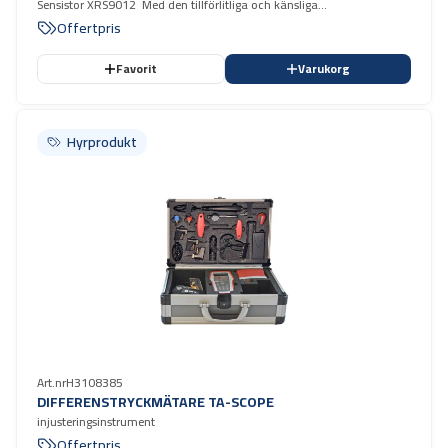
Sensistor XRS9012 Med den tillförlitliga och känsliga
Vätgasläcksökaren Sensistor XRS9012 kan du snabbt hitta varje typ av
Offertpris
läcka, oavsett om rör och kablar ligger dolda eller nedgrävda.
Favorit
Varukorg
Hyrprodukt
Hyrprodukt
Art.nr
H3108385
DIFFERENSTRYCKMÄTARE TA-SCOPE
injusteringsinstrument
Offertpris