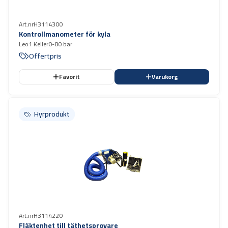
Art.nr
H3114300
Kontrollmanometer för kyla
Leo1 Keller0-80 bar
Offertpris
Favorit
Varukorg
Hyrprodukt
Hyrprodukt
Art.nr
H3114220
Fläktenhet till täthetsprovare