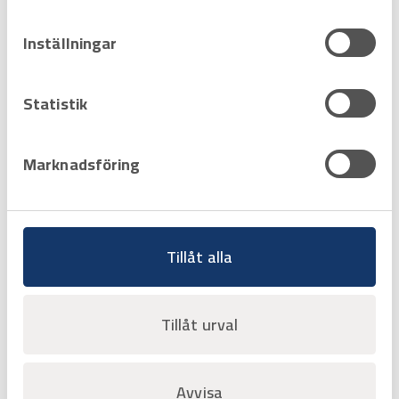
Hyrprodukt
Hyrprodukt
Inställningar
Statistik
Marknadsföring
Art.nr
H3114205
Tillåt alla
Luftflödesmätare Testo 400
Mätset för ventilationsmätningar
Offertpris
Tillåt urval
Favorit
Varukorg
Avvisa