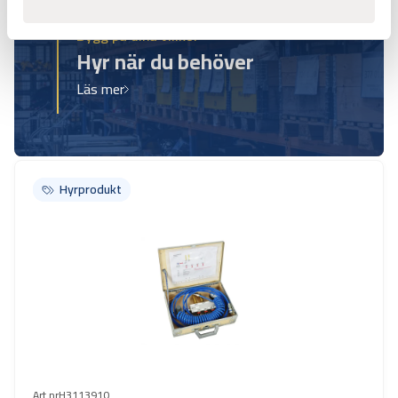
Bygg på dina villkor
Hyr när du behöver
Läs mer
Hyrprodukt
Hyrprodukt
Art.nr
H3113910