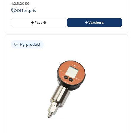
1,2,5,20 KG
Offertpris
Favorit
Varukorg
Hyrprodukt
Hyrprodukt