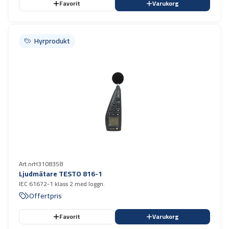
Favorit
Varukorg
Hyrprodukt
Hyrprodukt
Art.nr
H3108358
Ljudmätare TESTO 816-1
IEC 61672-1 klass 2 med loggn.
Offertpris
Favorit
Varukorg