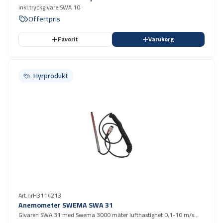
inkl.tryckgivare SWA 10
Offertpris
Favorit
Varukorg
Hyrprodukt
Hyrprodukt
Art.nr
H3114213
Anemometer SWEMA SWA 31
Givaren SWA 31 med Swema 3000 mäter lufthastighet 0,1-10 m/s