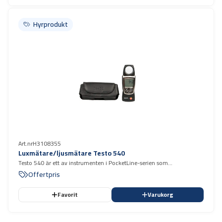
Hyrprodukt
Hyrprodukt
Art.nr
H3108355
Luxmätare/ljusmätare Testo 540
Testo 540 är ett av instrumenten i PocketLine-serien som
kännetecknas av professionell mätteknik i verkligt fickformat.
Offertpris
Favorit
Varukorg