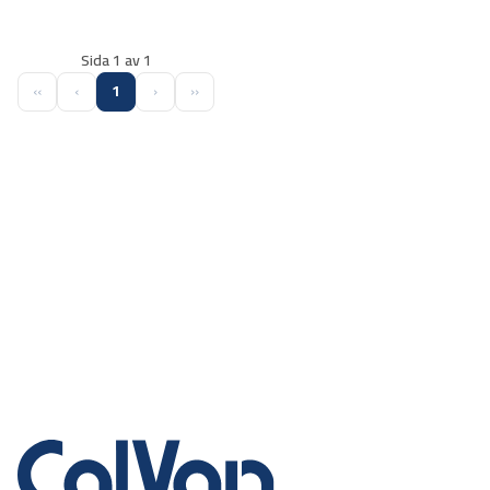
Sida 1 av 1
‹‹
‹
1
›
››