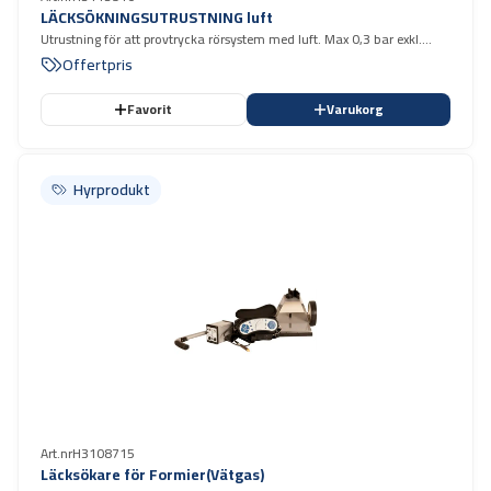
LÄCKSÖKNINGSUTRUSTNING luft
Utrustning för att provtrycka rörsystem med luft. Max 0,3 bar exkl.
kompressor
Offertpris
Favorit
Varukorg
Hyrprodukt
Hyrprodukt
Art.nr
H3108715
Läcksökare för Formier(Vätgas)