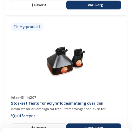
Favorit
Varukorg
Hyrprodukt
Hyrprodukt
Art.nr
H3114207
Stos-set Testo för volymflödesmätning över don
Dessa stosar är lämpliga för frånluftsmätningar och även för
tilluftsmätningar i ventilationssystem där de inte förorsakar alltför
Offertpris
stort tryckfall.
Favorit
Varukorg