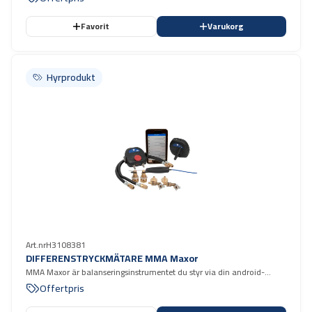
Favorit
Varukorg
Hyrprodukt
Hyrprodukt
Art.nr
H3108381
DIFFERENSTRYCKMÄTARE MMA Maxor
MMA Maxor är balanseringsinstrumentet du styr via din android-
enhet. inkl.surfplatta
Offertpris