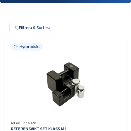
Filtrera & Sortera
Hyrprodukt
Hyrprodukt
Art.nr
H3114320
REFERENSVIKT SET KLASS M1