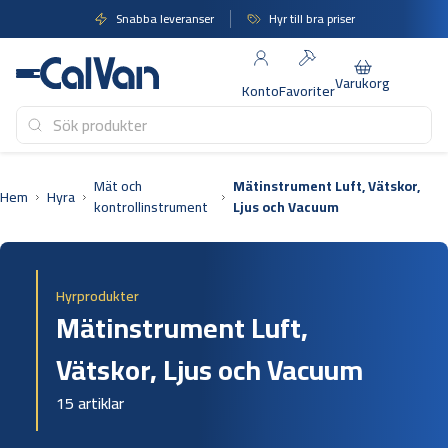
Hoppa
Snabba leveranser
Hyr till bra priser
till
innehåll
Varukorg
Konto
Favoriter
Mät och
Mätinstrument Luft, Vätskor,
Hem
Hyra
kontrollinstrument
Ljus och Vacuum
Hyrprodukter
Mätinstrument Luft,
Vätskor, Ljus och Vacuum
15 artiklar