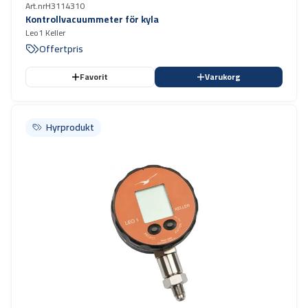
Art.nr
H3114310
Kontrollvacuummeter för kyla
Leo1 Keller
Offertpris
Favorit
Varukorg
Hyrprodukt
Hyrprodukt