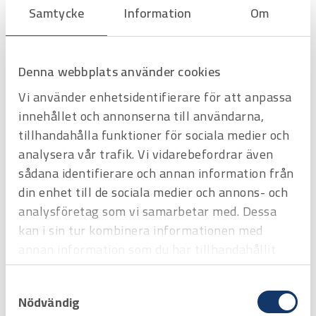
Samtycke
Information
Om
Hyrprodukt
Hyrprodukt
Denna webbplats använder cookies
Vi använder enhetsidentifierare för att anpassa
innehållet och annonserna till användarna,
tillhandahålla funktioner för sociala medier och
analysera vår trafik. Vi vidarebefordrar även
sådana identifierare och annan information från
din enhet till de sociala medier och annons- och
analysföretag som vi samarbetar med. Dessa
Art.nr
H3114206
Vinghjulsgivare Testo (ø 100 mm) med Bluetooth
kan i sin tur kombinera informationen med
till Testo 400
annan information som du har tillhandahållit
Offertpris
eller som de har samlat in när du har använt
Samtyckesval
deras tjänster.
Favorit
Varukorg
Nödvändig