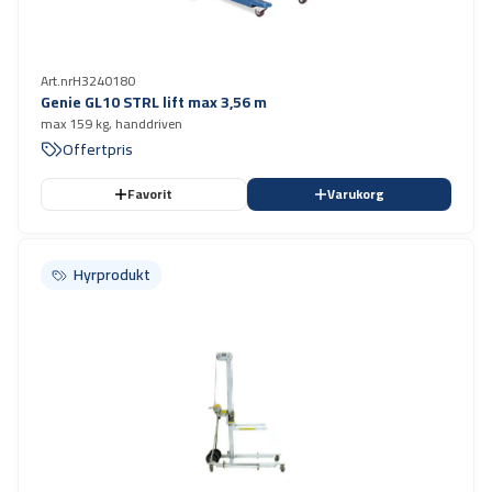
Art.nr
H3240180
Genie GL10 STRL lift max 3,56 m
max 159 kg, handdriven
Offertpris
Favorit
Varukorg
Hyrprodukt
Hyrprodukt