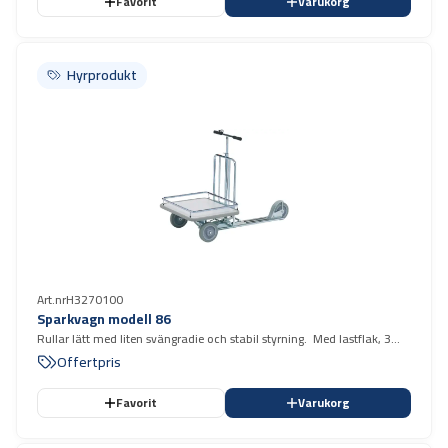
Favorit
Varukorg
Hyrprodukt
Hyrprodukt
Art.nr
H3270100
Sparkvagn modell 86
Rullar lätt med liten svängradie och stabil styrning. Med lastflak, 3
hjuling.
Offertpris
Favorit
Varukorg