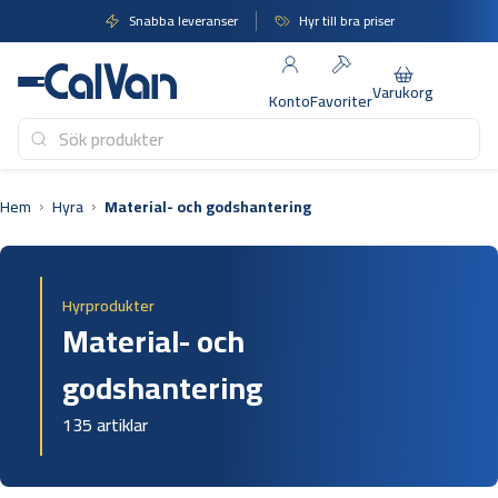
Hoppa
Snabba leveranser
Hyr till bra priser
till
innehåll
Varukorg
Konto
Favoriter
Hem
Hyra
Material- och godshantering
Hyrprodukter
Material- och
godshantering
135 artiklar