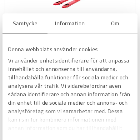
Samtycke
Information
Om
Art.nr
H3248026
Gaffelvagn TotalSource - standard gafflar
gaffellängd 1150mm, max 2500 kg
Offertpris
Denna webbplats använder cookies
Vi använder enhetsidentifierare för att anpassa
Favorit
Varukorg
innehållet och annonserna till användarna,
tillhandahålla funktioner för sociala medier och
Hyrprodukt
Hyrprodukt
analysera vår trafik. Vi vidarebefordrar även
sådana identifierare och annan information från
din enhet till de sociala medier och annons- och
analysföretag som vi samarbetar med. Dessa
kan i sin tur kombinera informationen med
annan information som du har tillhandahållit
eller som de har samlat in när du har använt