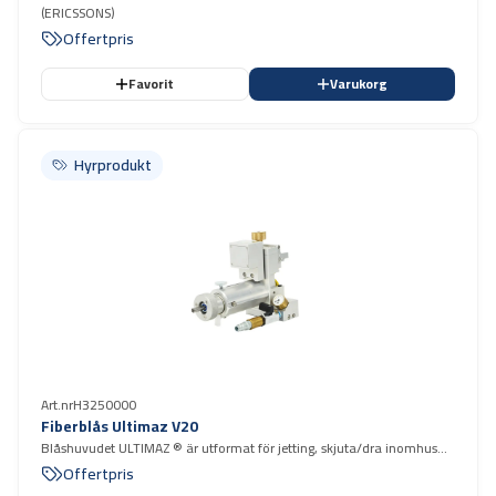
(ERICSSONS)
Offertpris
Favorit
Varukorg
Hyrprodukt
Hyrprodukt
Art.nr
H3250000
Fiberblås Ultimaz V20
Blåshuvudet ULTIMAZ ® är utformat för jetting, skjuta/dra inomhus
och utomhus FTTH och mikro-kablar.
Offertpris