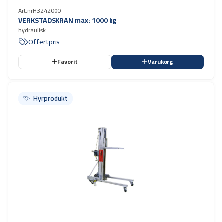
Art.nr
H3242000
VERKSTADSKRAN max: 1000 kg
hydraulisk
Offertpris
Favorit
Varukorg
Hyrprodukt
Hyrprodukt