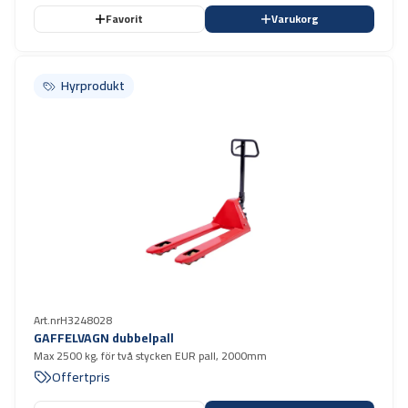
Favorit
Varukorg
Hyrprodukt
Hyrprodukt
Art.nr
H3248028
GAFFELVAGN dubbelpall
Max 2500 kg, för två stycken EUR pall, 2000mm
Offertpris