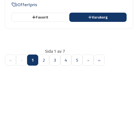
maximal diameter på 1200 mm, bredd upp till 520 mm och en
Offertpris
maximal vikt på 200 kg.
Favorit
Varukorg
Sida 1 av 7
‹‹
‹
1
2
3
4
5
›
››