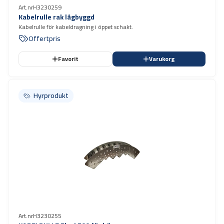
Art.nr
H3230259
Kabelrulle rak lågbyggd
Kabelrulle för kabeldragning i öppet schakt.
Offertpris
Favorit
Varukorg
Hyrprodukt
Hyrprodukt
Art.nr
H3230255