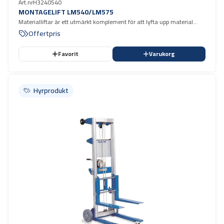
Art.nr
H3240540
MONTAGELIFT LM540/LM575
Materialliftar är ett utmärkt komplement för att lyfta upp material
som t.ex. aggregat, fläktar, balkar och liknande. Maxlast 300 kg
Offertpris
Favorit
Varukorg
Hyrprodukt
Hyrprodukt