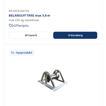
Art.nr
H3240134
BELANOLYFTARE max 3,6 m
max 225 kg, handdriven
Offertpris
Favorit
Varukorg
Hyrprodukt
Hyrprodukt