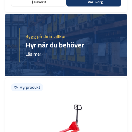
Favorit
Varukorg
Bygg på dina villkor
Hyr när du behöver
Läs mer
Hyrprodukt
Hyrprodukt