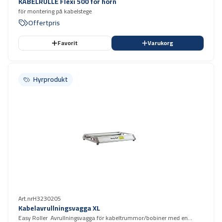
KABELRULLE Flexi 500 för hörn
för montering på kabelstege
Offertpris
Favorit
Varukorg
Hyrprodukt
Hyrprodukt
Art.nr
H3230205
Kabelavrullningsvagga XL
Easy Roller Avrullningsvagga för kabeltrummor/bobiner med en