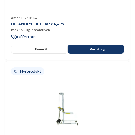
Art.nr
H3240164
BELANOLYFTARE max 6,4 m
max 150 kg, handdriven
Offertpris
Favorit
Varukorg
Hyrprodukt
Hyrprodukt