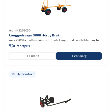
Art.nr
H3262030
Långgodsvagn 3000 Hörby Bruk
max 2500 kg Lättmanövrerad, flexibel vagn med parallellstyrning för
transport av olika slags långgods.
Offertpris
Favorit
Varukorg
Hyrprodukt
Hyrprodukt