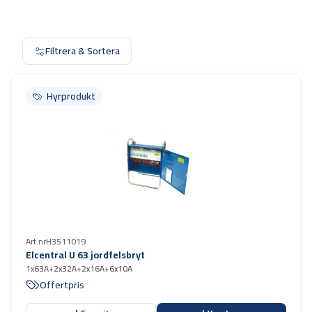
Filtrera & Sortera
Hyrprodukt
Hyrprodukt
Art.nr
H3511019
Elcentral U 63 jordfelsbryt
1x63A+2x32A+2x16A+6x10A
Offertpris