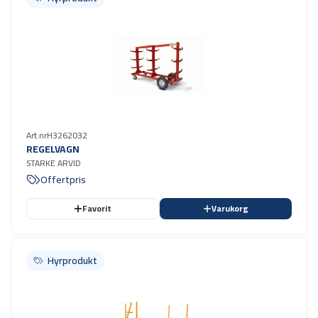
Art.nr
H3262032
REGELVAGN
STARKE ARVID
Offertpris
Favorit
Varukorg
Hyrprodukt
Hyrprodukt