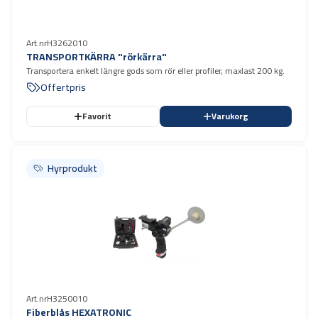
Art.nr
H3262010
TRANSPORTKÄRRA "rörkärra"
Transportera enkelt längre gods som rör eller profiler, maxlast 200 kg.
Offertpris
Favorit
Varukorg
Hyrprodukt
Hyrprodukt
Art.nr
H3250010
Fiberblås HEXATRONIC