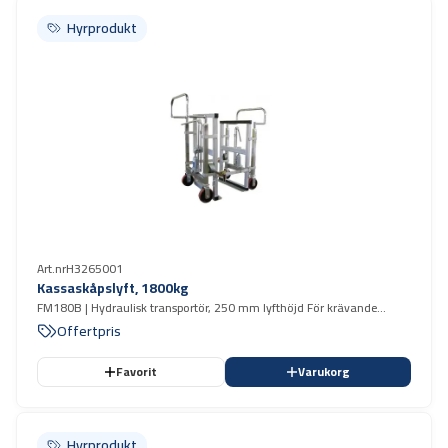
Hyrprodukt
Hyrprodukt
Art.nr
H3265001
Kassaskåpslyft, 1800kg
FM180B | Hydraulisk transportör, 250 mm lyfthöjd För krävande
förflyttning av tungt och otympligt gods.
Offertpris
Favorit
Varukorg
Hyrprodukt
Hyrprodukt