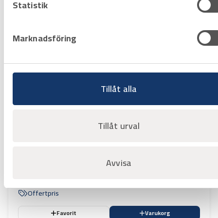
Statistik
Favorit
Varukorg
Marknadsföring
Tillåt alla
Tillåt urval
Avvisa
Art.nr
8001660
Underställsbyxa Fristads 7027 MOF
Flamestat
Offertpris
Favorit
Varukorg