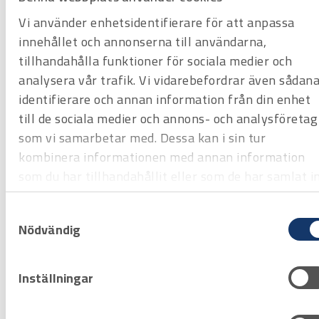
Vi använder enhetsidentifierare för att anpassa
Filtrera & Sortera
innehållet och annonserna till användarna,
tillhandahålla funktioner för sociala medier och
analysera vår trafik. Vi vidarebefordrar även sådan
identifierare och annan information från din enhet
till de sociala medier och annons- och analysföretag
som vi samarbetar med. Dessa kan i sin tur
kombinera informationen med annan information
som du har tillhandahållit eller som de har samlat i
när du har använt deras tjänster.
Samtyckesval
Nödvändig
Art.nr
8002290
Inställningar
Underställsbyxa Fristads 7432 UL DAM
Offertpris