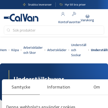
Hoppa
Snabba leveranser
Hyr till bra priser
till
innehåll
Varukorg
Konto
Favoriter
Underställ
Arbetskläder
Hem
Köpa
Arbetskläder
och
Underställ
och Skor
Sockar
Underställsbyxor
Samtycke
Information
Om
4 artiklar
Denna webbplats använder cookies