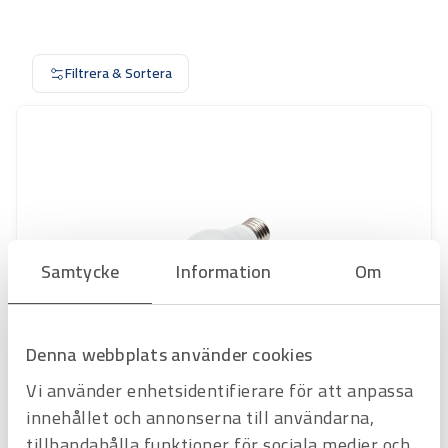
Filtrera & Sortera
Samtycke
Information
Om
Denna webbplats använder cookies
Art.nr
3529201
Vi använder enhetsidentifierare för att anpassa
LED-lampa 5W E27
innehållet och annonserna till användarna,
(pris/frp) (3 st/ frp)
tillhandahålla funktioner för sociala medier och
Offertpris