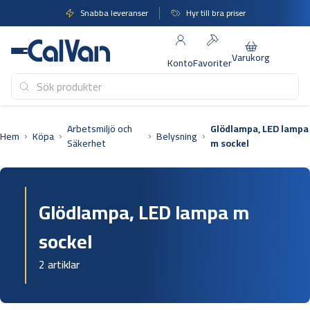
Hoppa
Snabba leveranser
Hyr till bra priser
till
innehåll
Varukorg
Konto
Favoriter
Arbetsmiljö och
Glödlampa, LED lampa
Hem
Köpa
Belysning
Säkerhet
m sockel
Glödlampa, LED lampa m
sockel
2 artiklar