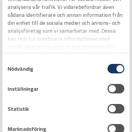
analysera vår trafik. Vi vidarebefordrar även
Favorit
Varukorg
sådana identifierare och annan information från
din enhet till de sociala medier och annons- och
analysföretag som vi samarbetar med. Dessa
kan i sin tur kombinera informationen med
annan information som du har tillhandahållit
eller som de har samlat in när du har använt
Samtyckesval
deras tjänster.
Nödvändig
Inställningar
Art.nr
3529086
Statistik
GLÖDLAMPA LED 15W B22-sockel
230V, till t ex kedjebelys.
Offertpris
Marknadsföring