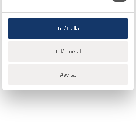
Favorit
Varukorg
Tillåt alla
Sida 1 av 1
‹‹
‹
1
›
››
Tillåt urval
Avvisa