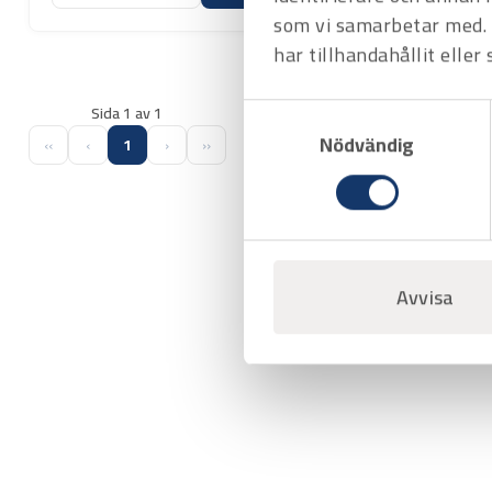
som vi samarbetar med. 
har tillhandahållit eller
Samtyckesval
Sida 1 av 1
Nödvändig
‹‹
‹
1
›
››
Avvisa