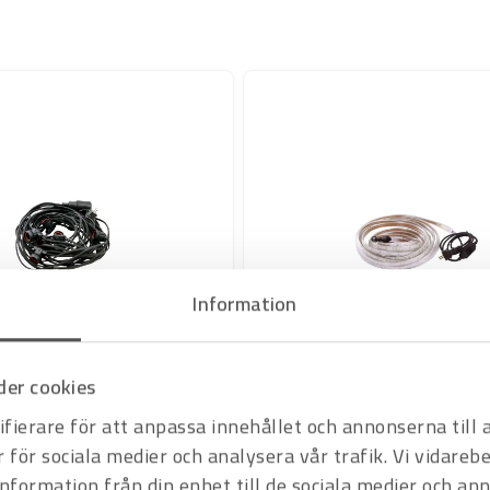
Information
Art.nr
3526007
er cookies
Kedjebelysning L=25 m
Kedjebelysning LED S-Line
kl glödlampor
25m, 225W, 18675LM, 6000K
fierare för att anpassa innehållet och annonserna till
s
Offertpris
r för sociala medier och analysera vår trafik. Vi vidare
information från din enhet till de sociala medier och a
rit
Varukorg
Favorit
Var