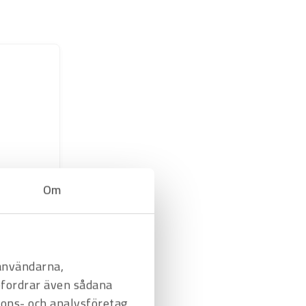
Om
 användarna,
befordrar även sådana
nnons- och analysföretag
ukorg