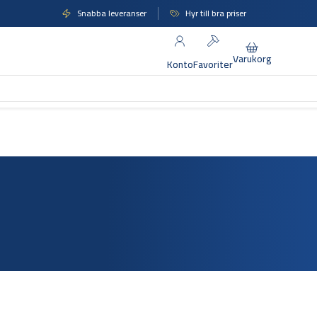
Snabba leveranser
Hyr till bra priser
Varukorg
Konto
Favoriter