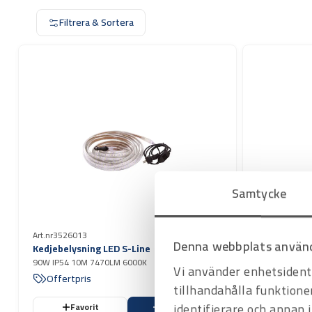
Filtrera & Sortera
Samtycke
Art.nr
3526013
Art.nr
3526010
Denna webbplats använd
Kedjebelysning LED S-Line
90W IP54 10M 7470LM 6000K
B22-sockel, ex
Vi använder enhetsidenti
Offertpris
Offertpri
tillhandahålla funktione
identifierare och annan 
Favorit
Varukorg
Favo