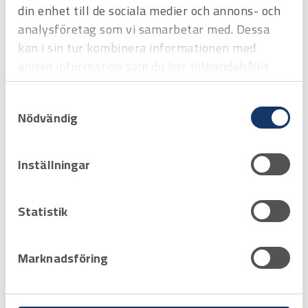
din enhet till de sociala medier och annons- och
analysföretag som vi samarbetar med. Dessa
kan i sin tur kombinera informationen med
annan information som du har tillhandahållit
eller som de har samlat in när du har använt
Samtyckesval
deras tjänster.
Nödvändig
Inställningar
Art.nr
3526005
Statistik
T-skarv till Kedjebelysning
S-Line, 0,3 m svart
Offertpris
Marknadsföring
Favorit
Varukorg