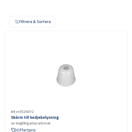
Filtrera & Sortera
Art.nr
3526012
Skärm till kedjebelysning
av slagtålig polycarbonat
Offertpris