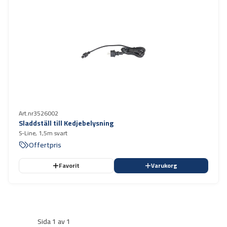
Art.nr
3526002
Sladdställ till Kedjebelysning
S-Line, 1,5m svart
Offertpris
Favorit
Varukorg
Sida 1 av 1