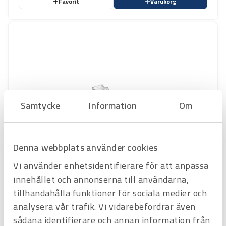
Favorit
Varukorg
Samtycke
Information
Om
Denna webbplats använder cookies
Art.nr
3526008
Vi använder enhetsidentifierare för att anpassa
Clips till Kedjebelysning
innehållet och annonserna till användarna,
S-Line. 10-pack
tillhandahålla funktioner för sociala medier och
Offertpris
analysera vår trafik. Vi vidarebefordrar även
Favorit
Varukorg
sådana identifierare och annan information från