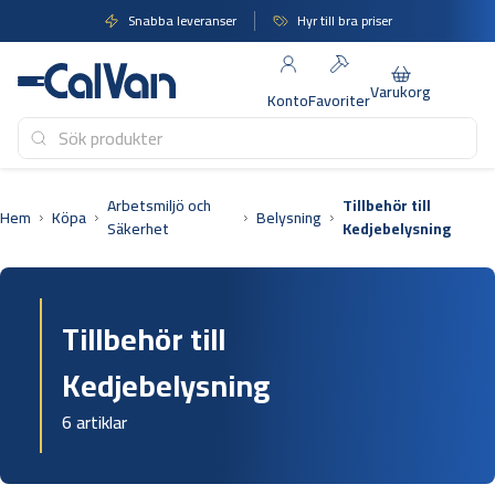
Hoppa
Snabba leveranser
Hyr till bra priser
till
innehåll
Varukorg
Konto
Favoriter
Arbetsmiljö och
Tillbehör till
Hem
Köpa
Belysning
Säkerhet
Kedjebelysning
Tillbehör till
Kedjebelysning
6 artiklar