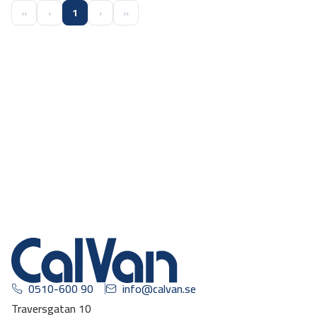
‹‹
‹
1
›
››
0510-600 90
info@calvan.se
Traversgatan 10