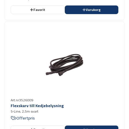
Favorit
Varukorg
Art.nr
3526009
Flexskarv till Kedjebelysning
S-Line, 2,5m svart
Offertpris