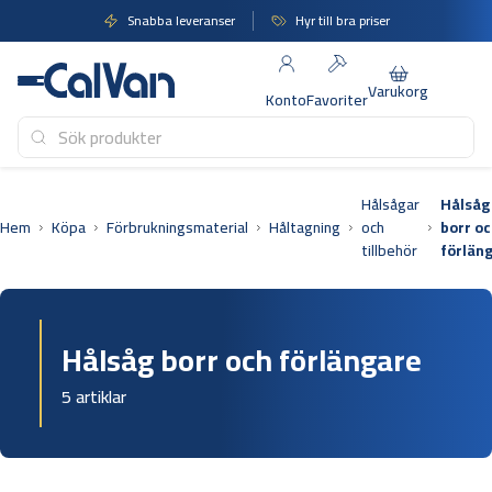
Hoppa
Snabba leveranser
Hyr till bra priser
till
innehåll
Varukorg
Konto
Favoriter
Hålsågar
Hålsåg
Hem
Köpa
Förbrukningsmaterial
Håltagning
och
borr o
tillbehör
förlän
Hålsåg borr och förlängare
5 artiklar