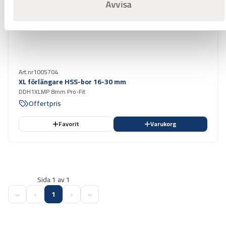
Avvisa
Art.nr
1005704
XL förlängare HSS-bor 16-30 mm
DDH1XLMP 8mm Pro-Fit
Offertpris
Favorit
Varukorg
Sida 1 av 1
‹‹
‹
1
›
››