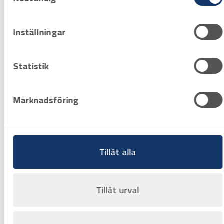
Inställningar
Statistik
Marknadsföring
Art.nr
1005705
XL förlängare HSS 32-330 mm
DDH2XLMP 10 mm Pro-Fit
Offertpris
Tillåt alla
Favorit
Varukorg
Tillåt urval