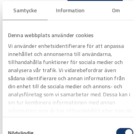
Samtycke
Information
Om
Denna webbplats använder cookies
Vi använder enhetsidentifierare för att anpassa
innehållet och annonserna till användarna,
tillhandahålla funktioner för sociala medier och
analysera vår trafik. Vi vidarebefordrar även
sådana identifierare och annan information från
din enhet till de sociala medier och annons- och
Art.nr
1005706
analysföretag som vi samarbetar med. Dessa kan i
Pro-Fit HSS-borr HM 32-330 mm
sin tur kombinera informationen med annan
DDH2MPSDS SDS skaft
information som du har tillhandahållit eller som de
Offertpris
har samlat in när du har använt deras tjänster.
Favorit
Varukorg
Samtyckesval
Nödvändig