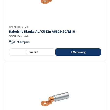
Art.nr
1814121
Kabelsko Klauke AL/CU Din 46329 50/M10
366R10 pris/st
Offertpris
Favorit
Varukorg