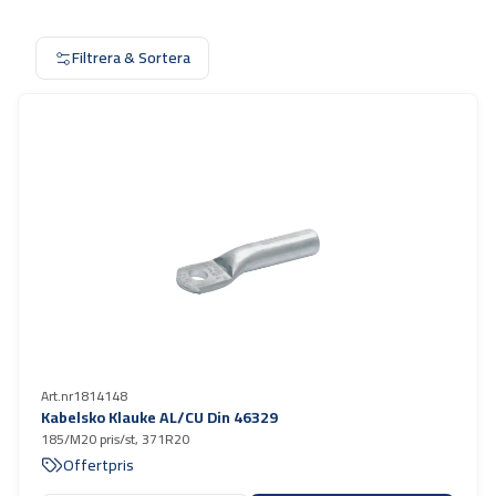
Filtrera & Sortera
Art.nr
1814148
Kabelsko Klauke AL/CU Din 46329
185/M20 pris/st, 371R20
Offertpris