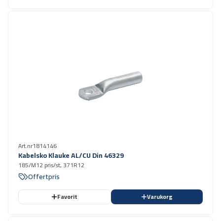
Art.nr
1814146
Kabelsko Klauke AL/CU Din 46329
185/M12 pris/st, 371R12
Offertpris
Favorit
Varukorg