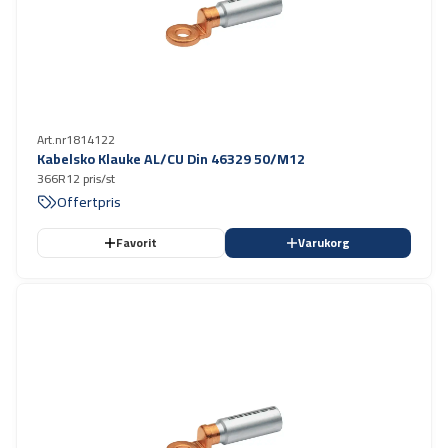
Art.nr
1814122
Kabelsko Klauke AL/CU Din 46329 50/M12
366R12 pris/st
Offertpris
Favorit
Varukorg