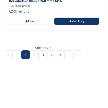
Rörkabelsko Klauke 240 mm2 M14
12R14MS pris/st
Offertpris
Favorit
Varukorg
Sida 1 av 7
‹‹
‹
1
2
3
4
5
›
››