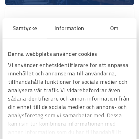
Samtycke
Information
Om
Denna webbplats använder cookies
Vi använder enhetsidentifierare för att anpassa
innehållet och annonserna till användarna,
tillhandahålla funktioner för sociala medier och
analysera vår trafik. Vi vidarebefordrar även
Art.nr
1814132
sådana identifierare och annan information från
Kabelsko Klauke AL/CU Din 46329 95/M16
368R16 pris/st
din enhet till de sociala medier och annons- och
Offertpris
analysföretag som vi samarbetar med. Dessa
kan i sin tur kombinera informationen med
Favorit
Varukorg
annan information som du har tillhandahållit