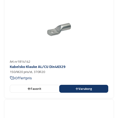
Art.nr
1814142
Kabelsko Klauke AL/CU Din46329
150/M20 pris/st, 370R20
Offertpris
Favorit
Varukorg