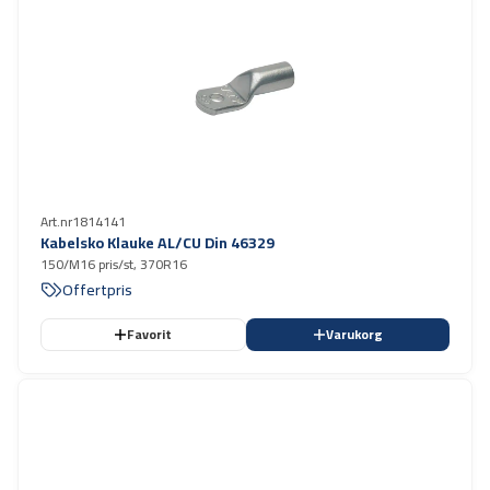
Art.nr
1814141
Kabelsko Klauke AL/CU Din 46329
150/M16 pris/st, 370R16
Offertpris
Favorit
Varukorg