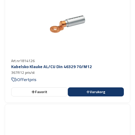
Art.nr
1814126
Kabelsko Klauke AL/CU Din 46329 70/M12
367R12 pris/st
Offertpris
Favorit
Varukorg