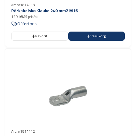
Art.nr
1814113
Rörkabelsko Klauke 240 mm2 M16
12R16MS pris/st
Offertpris
Favorit
Varukorg
Art.nr
1814112