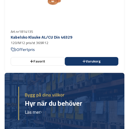
Art.nr
1814135
Kabelsko Klauke AL/CU Din 46329
120/M12 pris/st 369R12
Offertpris
Favorit
Varukorg
Bygg på dina villkor
Hyr när du behöver
Läs mer