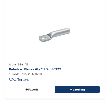
Art.nr
1814145
Kabelsko Klauke AL/CU Din 46329
185/M10 pris/st, 371R10
Offertpris
Favorit
Varukorg