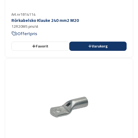
Art.nr
1814114
Rörkabelsko Klauke 240 mm2 M20
12R20MS pris/st
Offertpris
Favorit
Varukorg