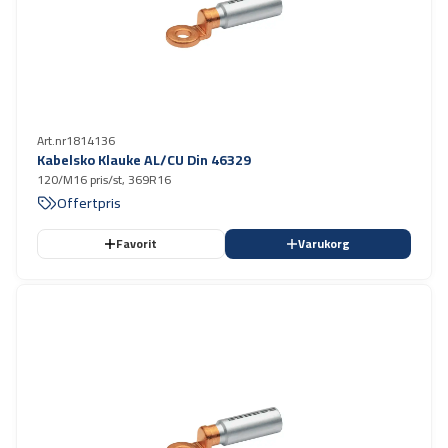
Art.nr
1814136
Kabelsko Klauke AL/CU Din 46329
120/M16 pris/st, 369R16
Offertpris
Favorit
Varukorg