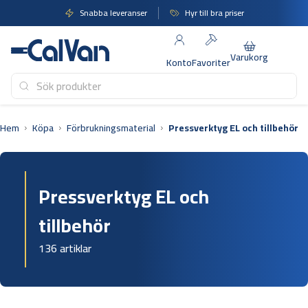
Hoppa
Snabba leveranser
Hyr till bra priser
till
innehåll
Varukorg
Konto
Favoriter
Hem
Köpa
Förbrukningsmaterial
Pressverktyg EL och tillbehör
Pressverktyg EL och
tillbehör
136 artiklar