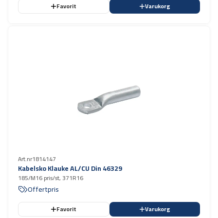
Favorit
Varukorg
Art.nr
1814147
Kabelsko Klauke AL/CU Din 46329
185/M16 pris/st, 371R16
Offertpris
Favorit
Varukorg