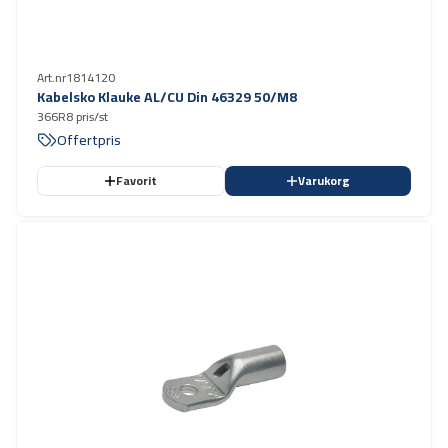
Art.nr
1814120
Kabelsko Klauke AL/CU Din 46329 50/M8
366R8 pris/st
Offertpris
Favorit
Varukorg