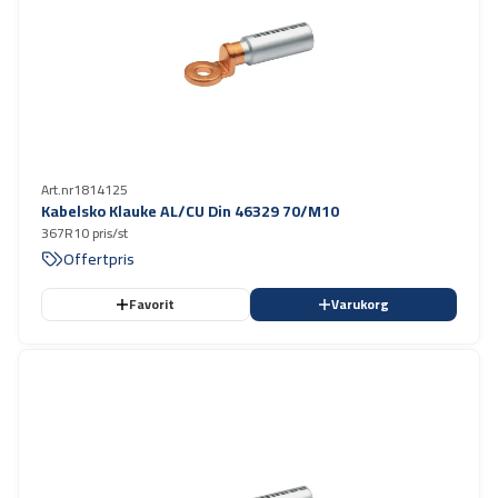
Art.nr
1814125
Kabelsko Klauke AL/CU Din 46329 70/M10
367R10 pris/st
Offertpris
Favorit
Varukorg