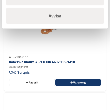
Avvisa
Art.nr
1814130
Kabelsko Klauke AL/CU Din 46329 95/M10
368R10 pris/st
Offertpris
Favorit
Varukorg