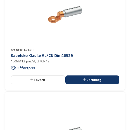
Art.nr
1814140
Kabelsko Klauke AL/CU Din 46329
150/M12 pris/st, 370R12
Offertpris
Favorit
Varukorg