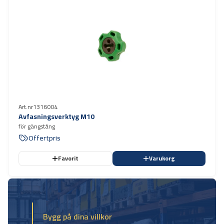
Art.nr
1316004
Avfasningsverktyg M10
för gängstång
Offertpris
Favorit
Varukorg
Bygg på dina villkor