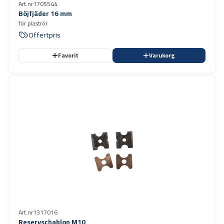
Art.nr
1705544
Böjfjäder 16 mm
för plaströr
Offertpris
Favorit
Varukorg
Art.nr
1317016
Reservschablon M10