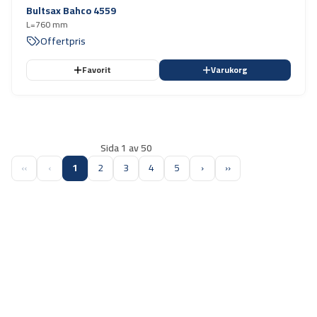
Bultsax Bahco 4559
L=760 mm
Offertpris
Favorit
Varukorg
Sida 1 av 50
‹‹
‹
1
2
3
4
5
›
››