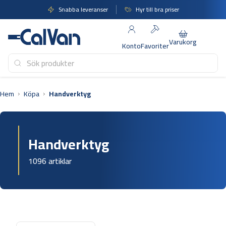
Hoppa
Snabba leveranser
Hyr till bra priser
till
innehåll
Varukorg
Konto
Favoriter
Hem
Köpa
Handverktyg
Handverktyg
1096 artiklar