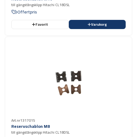
till gängstångsklipp Hitachi CL18DSL
Offertpris
Favorit
Varukorg
Art.nr
1317015
Reservschablon M8
till gängstångsklipp Hitachi CL18DSL