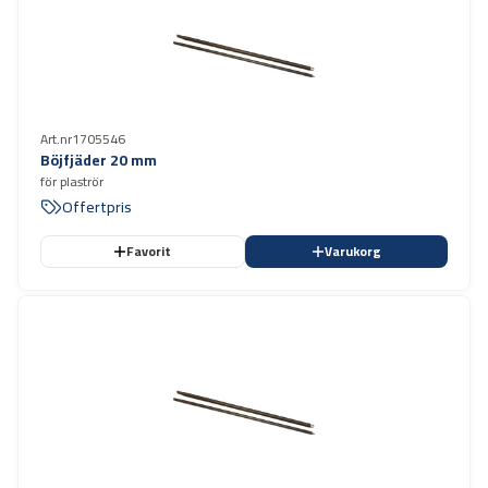
Art.nr
1705546
Böjfjäder 20 mm
för plaströr
Offertpris
Favorit
Varukorg