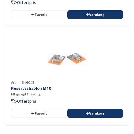
Offertpris
Favorit
Varukorg
Art.nr
1316045
Reservschablon M10
till gängstångsklipp
Offertpris
Favorit
Varukorg