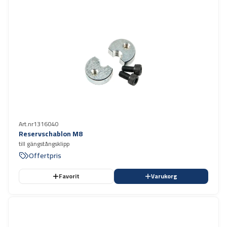
Art.nr
1316040
Reservschablon M8
till gängstångsklipp
Offertpris
Favorit
Varukorg