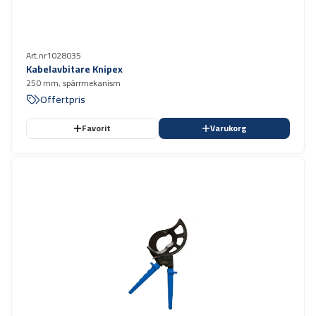
Art.nr
1028035
Kabelavbitare Knipex
250 mm, spärrmekanism
Offertpris
Favorit
Varukorg