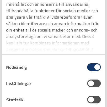
Offertpris
innehållet och annonserna till användarna,
tillhandahålla funktioner för sociala medier och
Favorit
Varukorg
analysera vår trafik. Vi vidarebefordrar även
sådana identifierare och annan information från
din enhet till de sociala medier och annons- och
analysföretag som vi samarbetar med. Dessa
kan i sin tur kombinera informationen med
annan information som du har tillhandahållit
eller som de har samlat in när du har använt
Samtyckesval
deras tjänster.
Nödvändig
Inställningar
Art.nr
1310911
Gängtappshållare med spärr
För tapp M5-M12
Statistik
Offertpris