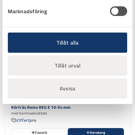
Favorit
Varukorg
Marknadsföring
Tillåt alla
Tillåt urval
Avvisa
Art.nr
1051021
Rörfräs Rems REG E 10-54 mm
med borrmaskinsfäste
Offertpris
Favorit
Varukorg