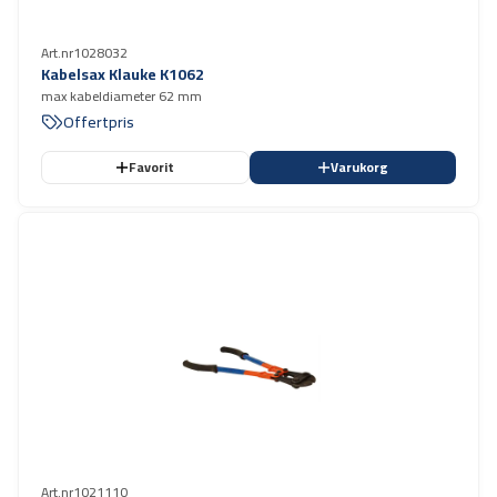
Art.nr
1028032
Kabelsax Klauke K1062
max kabeldiameter 62 mm
Offertpris
Favorit
Varukorg
Art.nr
1021110