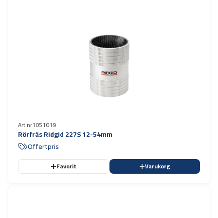
Art.nr
1051019
Rörfräs Ridgid 227S 12-54mm
Offertpris
Favorit
Varukorg