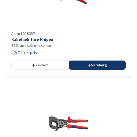
Art.nr
1028037
Kabelavbitare Knipex
320 mm, spärrmekanism
Offertpris
Favorit
Varukorg