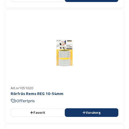
Art.nr
1051020
Rörfräs Rems REG 10-54mm
Offertpris
Favorit
Varukorg