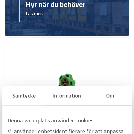
Hyr när du behöver
Läs mer
Samtycke
Information
Om
Denna webbplats använder cookies
Art.nr
1316002
Avfasningsverktyg M8
Vi använder enhetsidentifierare för att anpassa
för gängstång