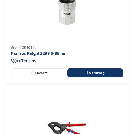
Art.nr
1051014
Rörfräs Ridgid 223S 6-35 mm
Offertpris
Favorit
Varukorg