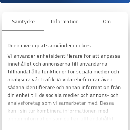
Samtycke
Information
Om
Filtrera & Sortera
Denna webbplats använder cookies
Vi använder enhetsidentifierare för att anpassa
innehållet och annonserna till användarna,
tillhandahålla funktioner för sociala medier och
analysera vår trafik. Vi vidarebefordrar även
sådana identifierare och annan information från
din enhet till de sociala medier och annons- och
analysföretag som vi samarbetar med. Dessa
kan i sin tur kombinera informationen med
Art.nr
3108536
annan information som du har tillhandahållit
Multimeter och strömtång Fluke
eller som de har samlat in när du har använt
Fluke 117 Fluke 323 - kit