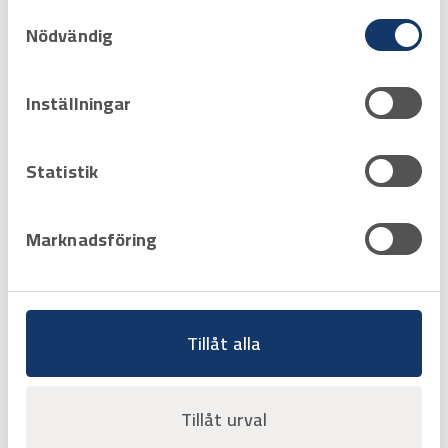
Samtyckesval
deras tjänster.
Offertpris
Nödvändig
Favorit
Varukorg
Inställningar
Sida 1 av 1
Statistik
‹‹
‹
1
›
››
Marknadsföring
Tillåt alla
Tillåt urval