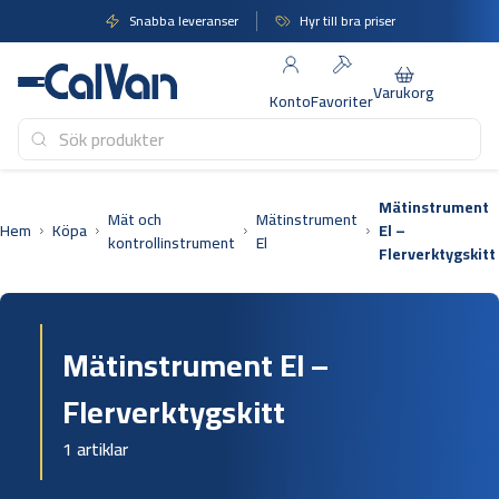
Hoppa
Snabba leveranser
Hyr till bra priser
till
innehåll
Varukorg
Konto
Favoriter
Mätinstrument
Mät och
Mätinstrument
Hem
Köpa
El –
kontrollinstrument
El
Flerverktygskitt
Mätinstrument El –
Flerverktygskitt
1 artiklar