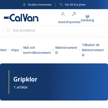
Hoppa
Snabba leveranser
Hyr till bra priser
till
innehåll
Varukorg
Konto
Favoriter
Tillbehör till
Mät och
Mätinstrument
Hem
Köpa
Mätinstrument
kontrollinstrument
El
El
Gripklor
1 artiklar