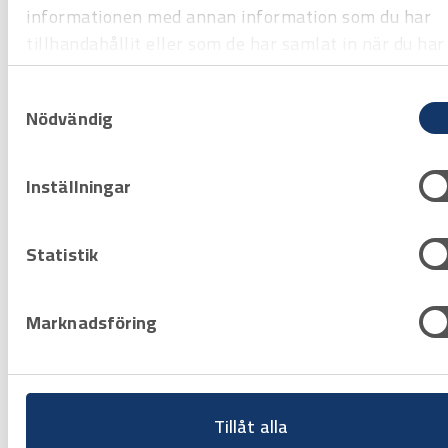
informationen med annan information som du har
tillhandahållit eller som de har samlat in när du har
använt deras tjänster.
Samtyckesval
Sida 1 av 1
Nödvändig
‹‹
‹
1
›
››
Inställningar
Statistik
Marknadsföring
Tillåt alla