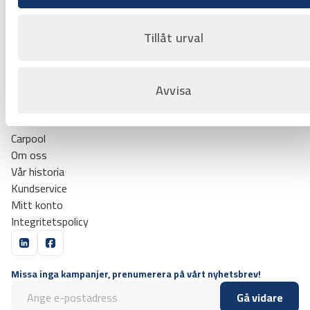
Tillåt urval
0510-600 90
info@calvan.se
Traversgatan 10
531 40 Lidköping
Avvisa
Uthyrning
Varumärken
Carpool
Om oss
Vår historia
Kundservice
Mitt konto
Integritetspolicy
Missa inga kampanjer, prenumerera på vårt nyhetsbrev!
Gå vidare