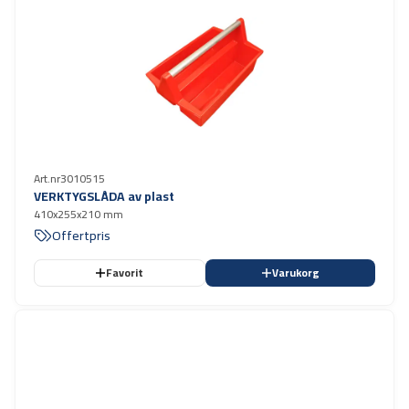
Art.nr
3010515
VERKTYGSLÅDA av plast
410x255x210 mm
Offertpris
Favorit
Varukorg