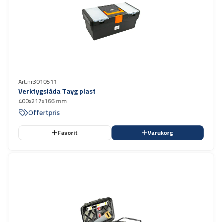
Art.nr
3010511
Verktygslåda Tayg plast
400x217x166 mm
Offertpris
Favorit
Varukorg