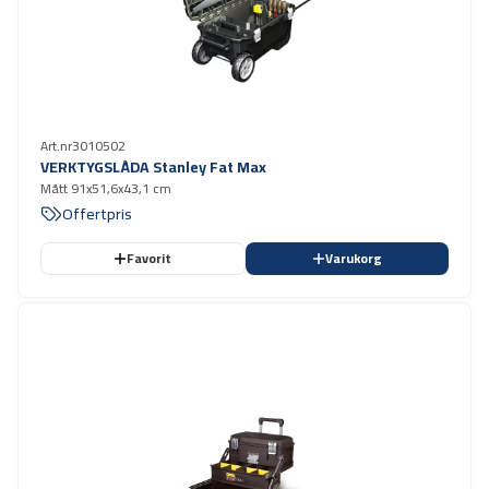
Art.nr
3010502
VERKTYGSLÅDA Stanley Fat Max
Mått 91x51,6x43,1 cm
Offertpris
Favorit
Varukorg