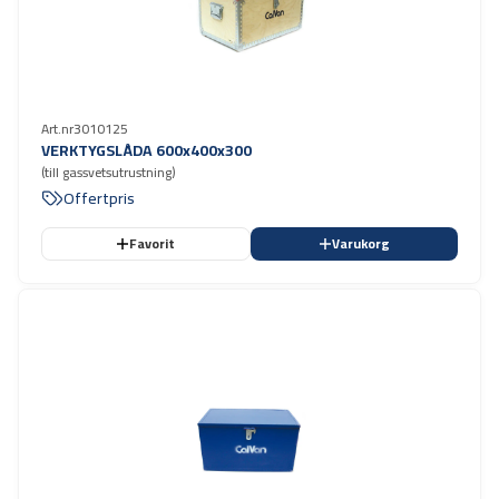
Art.nr
3010125
VERKTYGSLÅDA 600x400x300
(till gassvetsutrustning)
Offertpris
Favorit
Varukorg