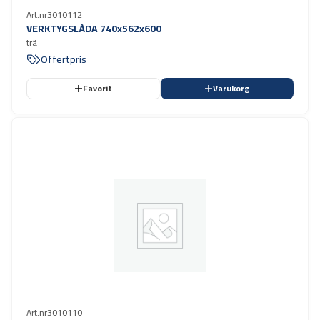
Art.nr
3010112
VERKTYGSLÅDA 740x562x600
trä
Offertpris
Favorit
Varukorg
Art.nr
3010110