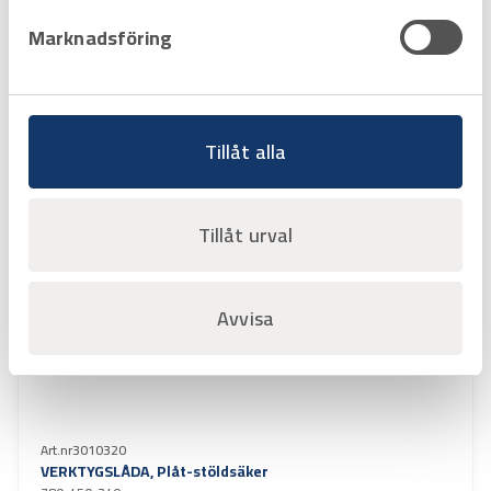
Art.nr
3010322
Marknadsföring
VERKTYGSLÅDA, Aluminium
800x600x410 mm 155L
Offertpris
Favorit
Varukorg
Tillåt alla
Tillåt urval
Avvisa
Art.nr
3010320
VERKTYGSLÅDA, Plåt-stöldsäker