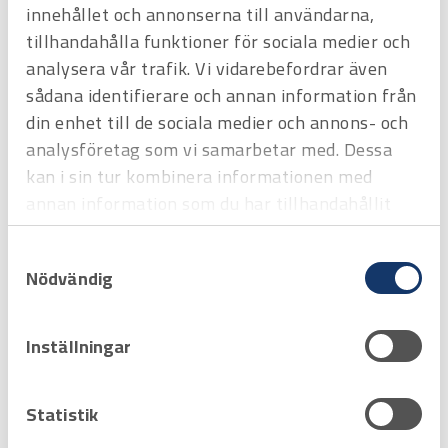
innehållet och annonserna till användarna,
tillhandahålla funktioner för sociala medier och
analysera vår trafik. Vi vidarebefordrar även
Art.nr
3010500
Verktygslåda Tayg nr 51
sådana identifierare och annan information från
675 x 472 x 416 mm
din enhet till de sociala medier och annons- och
Offertpris
analysföretag som vi samarbetar med. Dessa
kan i sin tur kombinera informationen med
Favorit
Varukorg
annan information som du har tillhandahållit
eller som de har samlat in när du har använt
Samtyckesval
deras tjänster.
Nödvändig
Inställningar
Statistik