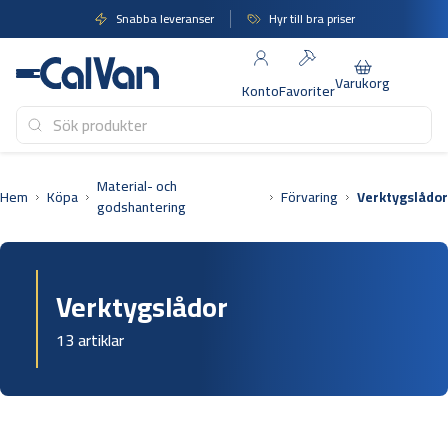
Hoppa
Snabba leveranser
Hyr till bra priser
till
innehåll
Varukorg
Konto
Favoriter
Material- och
Hem
Köpa
Förvaring
Verktygslådor
godshantering
Verktygslådor
13 artiklar