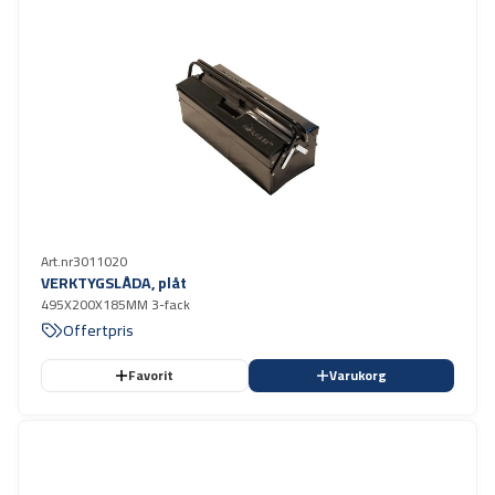
Art.nr
3011020
VERKTYGSLÅDA, plåt
495X200X185MM 3-fack
Offertpris
Favorit
Varukorg