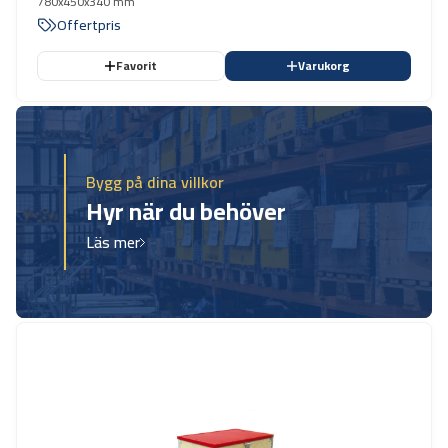
780x450x340 mm
Offertpris
Favorit
Varukorg
Bygg på dina villkor
Hyr när du behöver
Läs mer