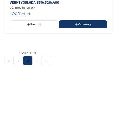
VERKTYGSLÅDA 850x520x400
trä, med innerfack
Offertpris
Favorit
Varukorg
Sida 1 av 1
‹‹
‹
1
›
››