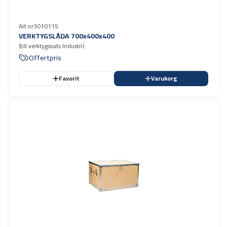
Art.nr
3010115
VERKTYGSLÅDA 700x400x400
(till verktygssats Industri)
Offertpris
Favorit
Varukorg