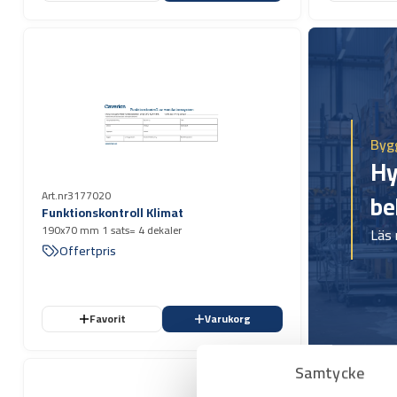
Bygg
Hy
be
Art.nr
3177020
Funktionskontroll Klimat
190x70 mm 1 sats= 4 dekaler
Läs
Offertpris
Favorit
Varukorg
Samtycke