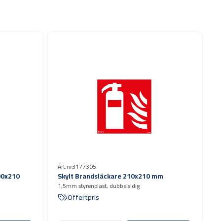
Art.nr
3177305
00x210
Skylt Brandsläckare 210x210 mm
1,5mm styrenplast, dubbelsidig
Offertpris