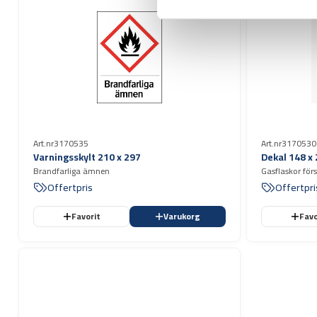
Art.nr
3170535
Art.nr
3170530
Varningsskylt 210 x 297
Dekal 148 x
Brandfarliga ämnen
Gasflaskor förs
Offertpris
Offertpri
Favorit
Varukorg
Favo