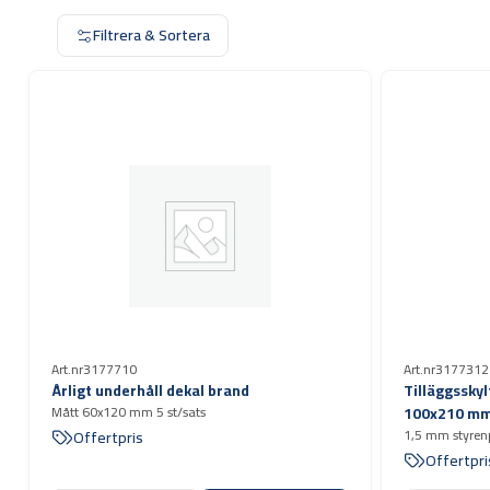
Filtrera & Sortera
Art.nr
3177710
Art.nr
3177312
Årligt underhåll dekal brand
Tilläggsskyl
Mått 60x120 mm 5 st/sats
100x210 m
1,5 mm styren
Offertpris
Offertpri