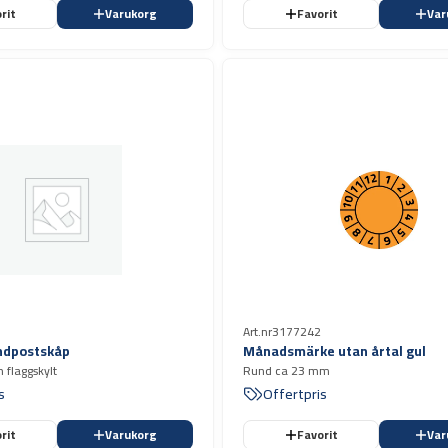
rit
Varukorg
Favorit
Var
Art.nr
3177242
andpostskåp
Månadsmärke utan årtal gul
h flaggskylt
Rund ca 23 mm
s
Offertpris
rit
Varukorg
Favorit
Var