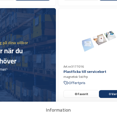
 på dina villkor
r när du
höver
Art.nr
3177016
 mer
Plastficka till servicekort
magnetisk 5st/frp
Offertpris
Favorit
Var
Information