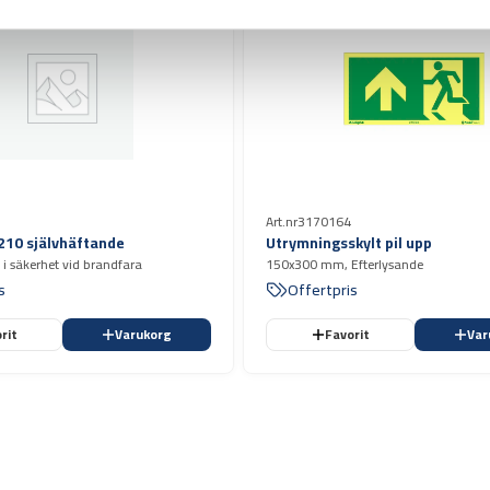
Art.nr
3170164
 210 självhäftande
Utrymningsskylt pil upp
 i säkerhet vid brandfara
150x300 mm, Efterlysande
s
Offertpris
rit
Varukorg
Favorit
Var