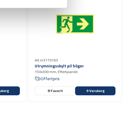
Art.nr
3170163
Utrymningsskylt pil höger
150x300 mm, Efterlysande
Offertpris
ukorg
Favorit
Varukorg