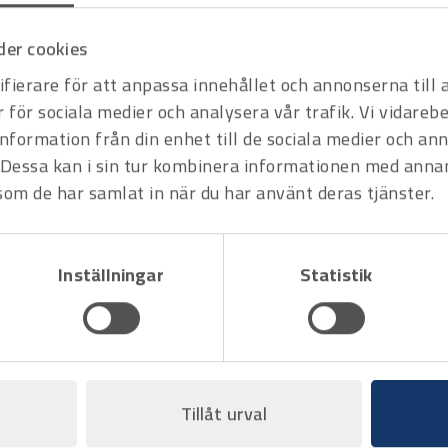
er cookies
fierare för att anpassa innehållet och annonserna till
r för sociala medier och analysera vår trafik. Vi vidare
information från din enhet till de sociala medier och a
Dessa kan i sin tur kombinera informationen med anna
 som de har samlat in när du har använt deras tjänster.
Art.nr
3171090
Varningstejp - Asbestavfall
L=66m rulle B=50mm
p - Får ej manövreras
Offertpris
Inställningar
Statistik
s
rit
Varukorg
Favorit
Var
Tillåt urval