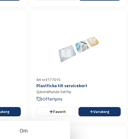
Art.nr
3177015
Plastficka till servicekort
Självhäftande 5st/frp
Offertpris
ukorg
Favorit
Varukorg
Om