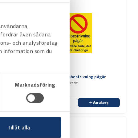
 användarna,
befordrar även sådana
nnons- och analysföretag
n information som du
Art.nr
3171015
Förbudsskylt - Asbestrivning pågår
Obehöriga äga ej tillträde
Marknadsföring
Offertpris
ukorg
Favorit
Varukorg
Tillåt alla