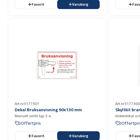
Favorit
Varukorg
Favo
Art.nr
3177301
Art.nr
3177300
Dekal Bruksanvisning 90x130 mm
Skyltkit br
Manuell ventil typ 3-4
klisterdekal oc
Offertpris
Offertpri
Favorit
Varukorg
Favo