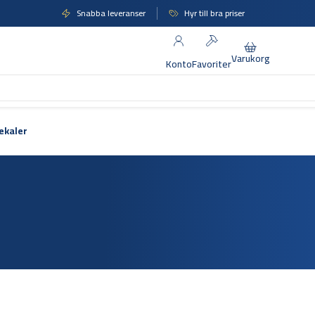
Snabba leveranser
Hyr till bra priser
Varukorg
Konto
Favoriter
ekaler