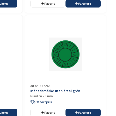
ukorg
Favorit
Varukorg
Art.nr
3177241
Månadsmärke utan årtal grön
Rund ca 23 mm
Offertpris
ukorg
Favorit
Varukorg