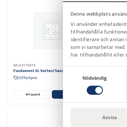
Denna webbplats använd
Vi använder enhetsidenti
tillhandahålla funktione
identifierare och annan 
som vi samarbetar med. 
har tillhandahållit eller
Art.nr
3176313
Art.nr
3171091
Samtyckesval
Fundament XL Vatten/Sand 50kg
Varningstej
L=33m
Nödvändig
Offertpris
Offertpri
Favorit
Varukorg
Favo
Avvisa