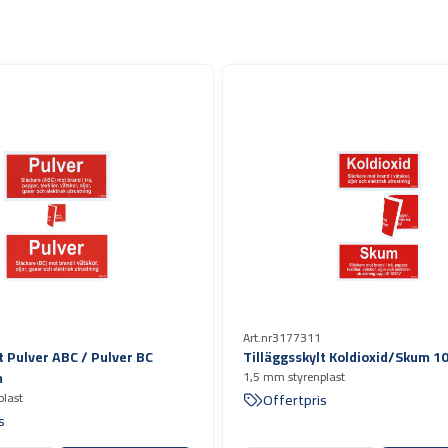
Art.nr
3177311
t Pulver ABC / Pulver BC
Tilläggsskylt Koldioxid/Skum 1
m
1,5 mm styrenplast
plast
Offertpris
s