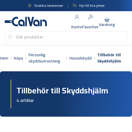
Hoppa
Snabba leveranser
Hyr till bra priser
till
innehåll
Varukorg
Konto
Favoriter
Personlig
Tillbehör till
Hem
Köpa
Huvudskydd
skyddsutrustning
Skyddshjälm
Tillbehör till Skyddshjälm
4 artiklar