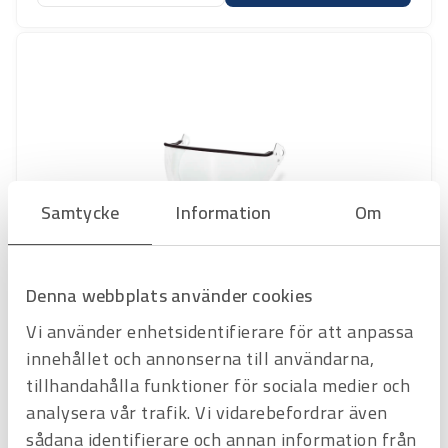
Samtycke
Information
Om
Art.nr
3800178
Denna webbplats använder cookies
Visir till Kask Plasma
Klar, Visor V2 plus
Vi använder enhetsidentifierare för att anpassa
Offertpris
innehållet och annonserna till användarna,
tillhandahålla funktioner för sociala medier och
Favorit
Varukorg
analysera vår trafik. Vi vidarebefordrar även
sådana identifierare och annan information från