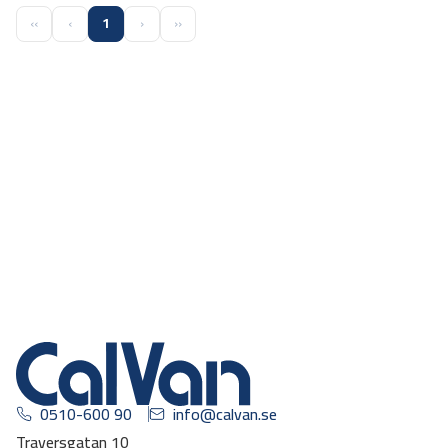
‹‹
‹
1
›
››
0510-600 90
info@calvan.se
Traversgatan 10