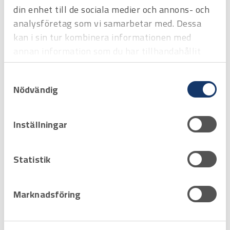
din enhet till de sociala medier och annons- och
analysföretag som vi samarbetar med. Dessa
kan i sin tur kombinera informationen med
annan information som du har tillhandahållit
eller som de har samlat in när du har använt
Samtyckesval
deras tjänster.
Nödvändig
Inställningar
Art.nr
3800177
Visir till Kask Plasma
klart - heltäckande
Statistik
Offertpris
Favorit
Varukorg
Marknadsföring