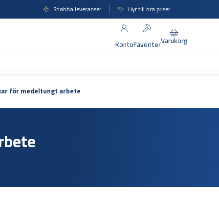
Snabba leveranser
Hyr till bra priser
Varukorg
Konto
Favoriter
ar för medeltungt arbete
rbete