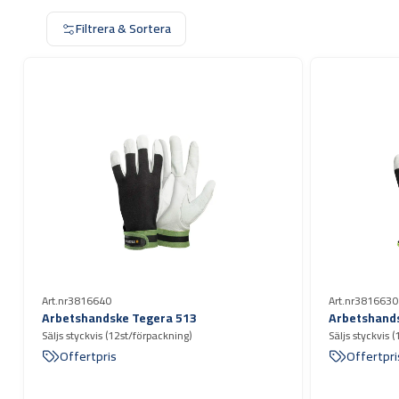
Filtrera & Sortera
Art.nr
3816640
Art.nr
3816630
Arbetshandske Tegera 513
Arbetshand
Säljs styckvis (12st/förpackning)
Säljs styckvis 
Offertpris
Offertpri