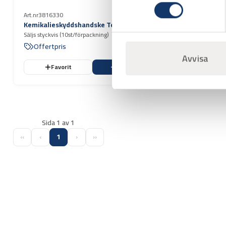
Art.nr
3816327
Arbetshand
Art.nr
3816330
Säljs styckvis 
Kemikalieskyddshandske Tegera 8145
Offertpri
Säljs styckvis (10st/förpackning)
Offertpris
Avvisa
Favorit
Varukorg
Favo
Sida 1 av 1
‹‹
‹
1
›
››