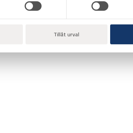
Säljs styckvis (12st/förpackning)
ske Tegera 2805
Offertpris
(12st/förpackning)
s
Tillåt urval
rit
Varukorg
Favorit
Var