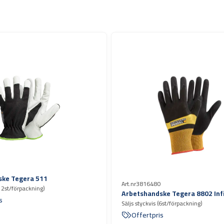
ske Tegera 511
Art.nr
3816480
(12st/förpackning)
Arbetshandske Tegera 8802 Infi
s
Säljs styckvis (6st/förpackning)
Offertpris