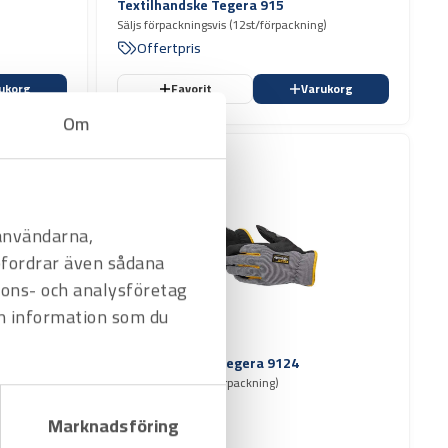
Textilhandske Tegera 915
Säljs förpackningsvis (12st/förpackning)
Offertpris
ukorg
Favorit
Varukorg
Om
 användarna,
befordrar även sådana
nnons- och analysföretag
n information som du
Art.nr
3816237
Arbetshandske Tegera 9124
Säljs styckvis (6st/förpackning)
Offertpris
Marknadsföring