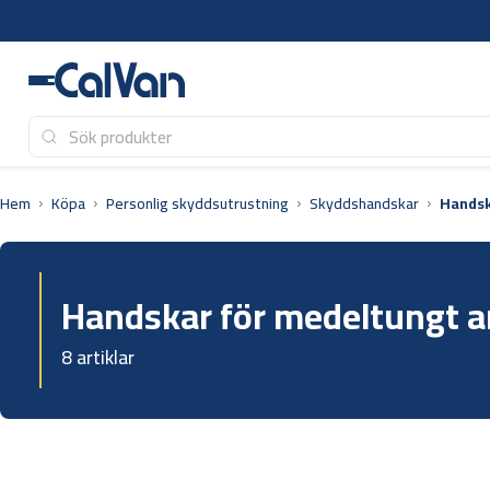
Hoppa
till
innehåll
Hem
Köpa
Personlig skyddsutrustning
Skyddshandskar
Handsk
Handskar för medeltungt a
8 artiklar