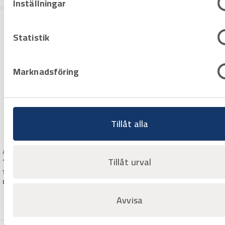
Inställningar
Statistik
Marknadsföring
Tillåt alla
Art.nr 3816355
Tillåt urval
Textilhandske Tegera 8127
Säljs styckvis (12st/förpackning)
Offertpris
Varuko
Avvisa
rg