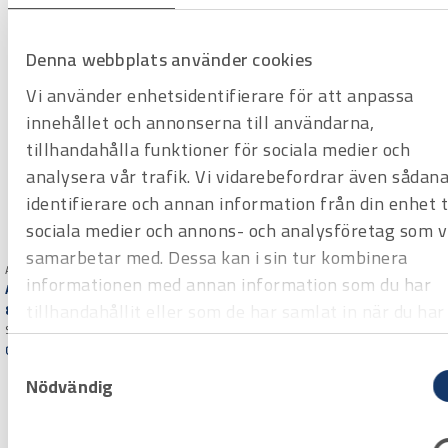
Denna webbplats använder cookies
Vi använder enhetsidentifierare för att anpassa
innehållet och annonserna till användarna,
tillhandahålla funktioner för sociala medier och
analysera vår trafik. Vi vidarebefordrar även sådan
identifierare och annan information från din enhet ti
sociala medier och annons- och analysföretag som v
samarbetar med. Dessa kan i sin tur kombinera
Art.nr 3816760
informationen med annan information som du har
Arbetshandske Tegera
Art.nr 3816315
tillhandahållit eller som de har samlat in när du har
8821
Arbetshandske Tegera
Säljs styckvis (12st/förpackning)
använt deras tjänster.
883A
Offertpris
Samtyckesval
Säljs styckvis (12st/förpackning)
Varuko
Nödvändig
Offertpris
rg
Varuko
rg