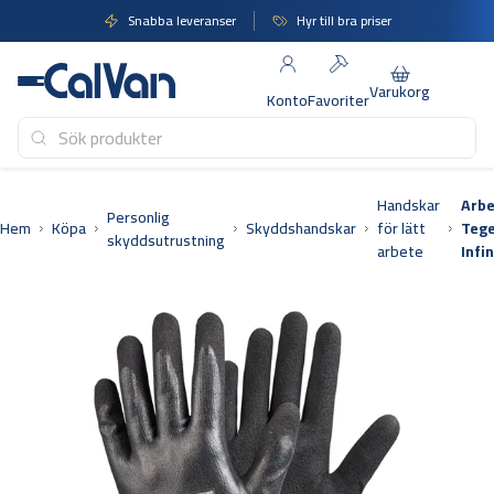
Hoppa
Snabba leveranser
Hyr till bra priser
till
innehåll
Varukorg
Konto
Favoriter
Handskar
Arb
Personlig
Hem
Köpa
Skyddshandskar
för lätt
Tege
skyddsutrustning
arbete
Infin