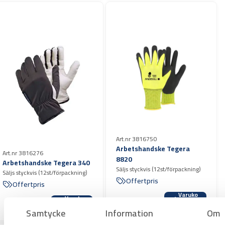
Art.nr 3816750
Arbetshandske Tegera
Art.nr 3816276
8820
Arbetshandske Tegera 340
Säljs styckvis (12st/förpackning)
Säljs styckvis (12st/förpackning)
Offertpris
Offertpris
Varuko
Varuko
rg
rg
Samtycke
Information
Om