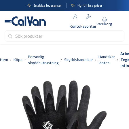
Hoppa
Snabba leveranser
Hyr till bra priser
till
innehåll
Varukorg
Konto
Favoriter
Arb
Personlig
Handskar
Hem
Köpa
Skyddshandskar
Tege
skyddsutrustning
Vinter
Infin