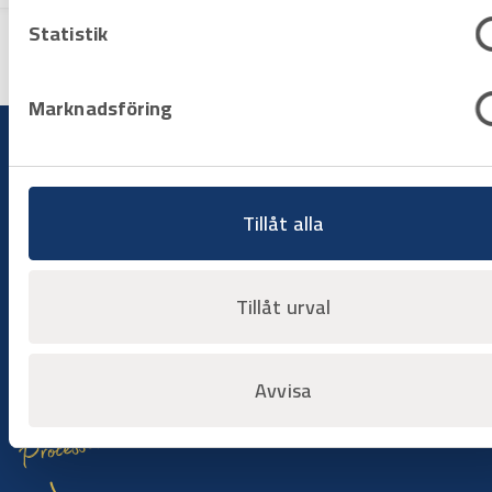
Statistik
Marknadsföring
Tillåt alla
Bygg på dina villkor
Hyr när du behöver det
Hyr utrustning när arbetet kräver det, utan att binda kapital
Tillåt urval
eller hantera underhåll. Du väljer period, vi ser till att
maskinerna är redo att användas när du behöver dem.
Avvisa
Processen