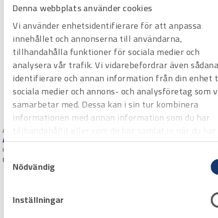
Denna webbplats använder cookies
Vi använder enhetsidentifierare för att anpassa
innehållet och annonserna till användarna,
tillhandahålla funktioner för sociala medier och
analysera vår trafik. Vi vidarebefordrar även sådan
identifierare och annan information från din enhet ti
sociala medier och annons- och analysföretag som v
samarbetar med. Dessa kan i sin tur kombinera
informationen med annan information som du har
tillhandahållit eller som de har samlat in när du har
Art.nr 3816660
Arbetshandske Tegera 518
använt deras tjänster.
Köldisolerande
Samtyckesval
Art.nr 3816490
Offertpris
Nödvändig
Arbetshandske Tegera 296
Varuko
Köldisolerande. Säljs styckvis
rg
(6st/förpackning)
Offertpris
Inställningar
Varuko
rg