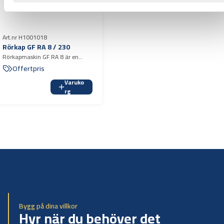
Art.nr H1001018
Rörkap GF RA 8 / 230
Rörkapmaskin GF RA 8 är en
kraftig och robus eldriven
Offertpris
rörkapmaskin för kapning av rör i
Varuko
stål, syrafast stål, gjutjärn,
rg
aluminium, koppar och plast.
Bygg på dina villkor
Hyr när du behöver det