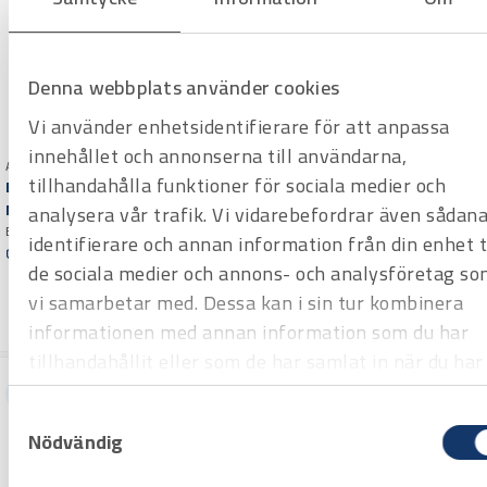
Denna webbplats använder cookies
Vi använder enhetsidentifierare för att anpassa
innehållet och annonserna till användarna,
Art.nr H1725004
tillhandahålla funktioner för sociala medier och
Art.nr H1721510
Bockmaskin Ercolina
Bockningsverktyg Ridgid
Megabender
analysera vår trafik. Vi vidarebefordrar även sådan
3812
Bockar rör upp till 76 mm av
identifierare och annan information från din enhet ti
Avsedd för kallbockning av såväl
kolstål, rostfritt stål, aluminium,
Offertpris
svarta som galvaniserade 2 tum
de sociala medier och annons- och analysföretag s
mässing, koppar. exkl schabloner
Offertpris
rör, utan fyllning. med stativ, exkl
Varuko
vi samarbetar med. Dessa kan i sin tur kombinera
Varuko
schabloner
rg
rg
informationen med annan information som du har
tillhandahållit eller som de har samlat in när du har
använt deras tjänster.
Hyrprodukt
Hyrprodukt
Samtyckesval
Nödvändig