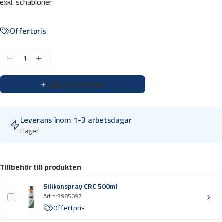
exkl. schabloner
Offertpris
B
o
Lägg till i varukorg
c
k
n
Leverans inom 1-3 arbetsdagar
i
I lager
n
g
s
Tillbehör till produkten
v
e
Silikonspray CRC 500ml
r
Art.nr
3985097
k
Offertpris
t