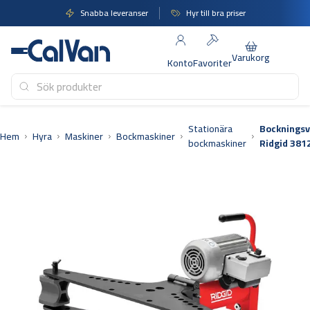
Hoppa
Snabba leveranser
Hyr till bra priser
till
innehåll
Varukorg
Konto
Favoriter
Stationära
Bockningsv
Hem
Hyra
Maskiner
Bockmaskiner
bockmaskiner
Ridgid 381