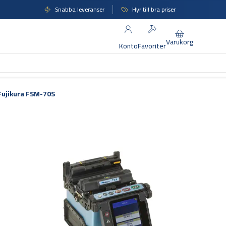
Snabba leveranser
Hyr till bra priser
Varukorg
Konto
Favoriter
Fujikura FSM-70S