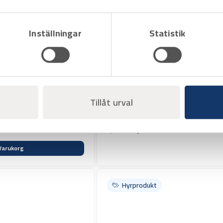
Inställningar
Statistik
Art.nr H2051220
Tillåt urval
Fibersvets Fitel S123-C
mantellinjerande inkl.fiberkap
Offertpris
Varukorg
Hyrprodukt