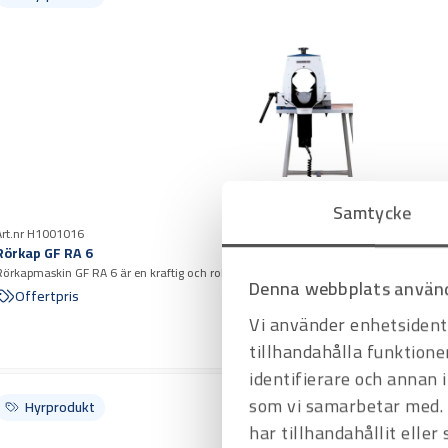
Samtycke
Art.nr H1001016
Rörkap GF RA 6
Rörkapmaskin GF RA 6 är en kraftig och robust eldriven rörkapmaskin för kapning av rör 
Denna webbplats använd
aluminium, koppar och plast
Offertpris
Vi använder enhetsidenti
tillhandahålla funktione
identifierare och annan 
som vi samarbetar med. 
Hyrprodukt
har tillhandahållit eller