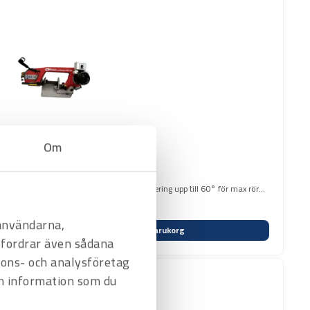
Om
pning. Lämplig för metall-kapning samt gering upp till 60° för max rör
 användarna,
Varukorg
befordrar även sådana
nnons- och analysföretag
n information som du