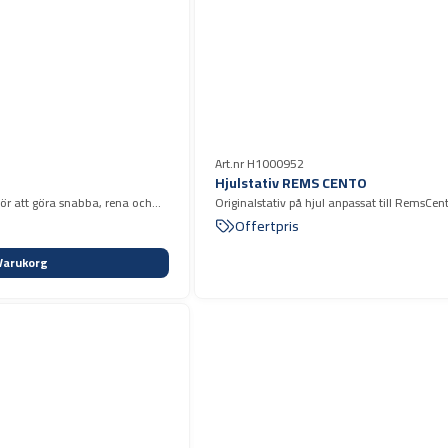
Art.nr H1000952
Hjulstativ REMS CENTO
ör att göra snabba, rena och
Originalstativ på hjul anpassat till RemsCen
gradfria snitt i stål, koppar, aluminium, rostfritt och plast, utan behov av kylmedel eller smörjmedel. max 130 mm
Offertpris
Varukorg