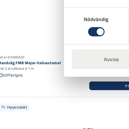
Samtyckesval
Nödvändig
Art.nr H1000320
Avvisa
Bandsåg FMB Major-halvautomat
inkl 2 st rullbana á 1 m
Offertpris
Hyrprodukt