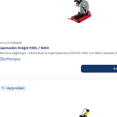
Art.nr H1000405
Kapmaskin Ridgid 590L / NIKO
Med sina sågklingor i hårdmetall är kapmaskinerna RIDGID 590L och NIKO idealiska f
Offertpris
Hyrprodukt