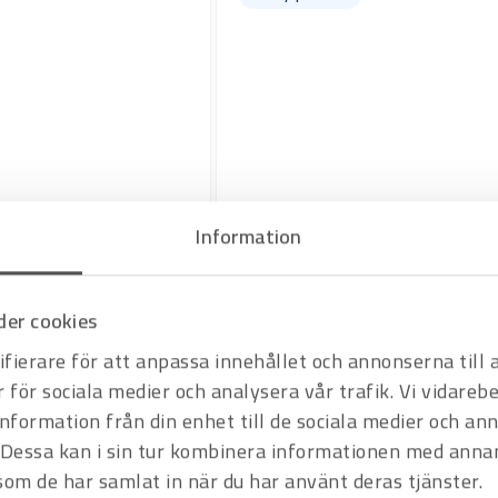
Information
Art.nr H1000330
Bandsåg Bomar PullDown 120
i stål, syrafast stål, gjutjärn,
Manuell bandsåg från Bomar för enkel gerka
er cookies
120 mm.
Offertpris
fierare för att anpassa innehållet och annonserna till
Varukorg
r för sociala medier och analysera vår trafik. Vi vidare
information från din enhet till de sociala medier och a
Dessa kan i sin tur kombinera informationen med anna
Hyrprodukt
 som de har samlat in när du har använt deras tjänster.