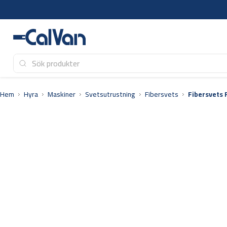
Hoppa
till
innehåll
Hem
Hyra
Maskiner
Svetsutrustning
Fibersvets
Fibersvets 