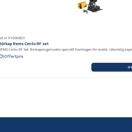
Art.nr H1000953
Rörkap Rems Cento RF set
REMS Cento RF Set. Rörkapningsmaskin speciellt framtagen för snabb, rätvinklig kap
vloppsrör/stuprör i rostfritt stål
Offertpris