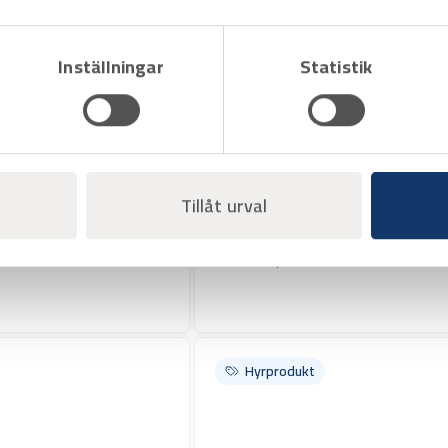
Inställningar
Statistik
Art.nr H1350300
Tillåt urval
Gängmaskin Ridgid 300, max 2 tum
Varukorg
Offertpris
Hyrprodukt