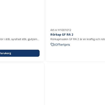
Art.nr H1001012
Rörkap GF RA 2
i stål, syrafast stål, gjutjärn,
Rörkapmaskin GF RA 2 är en kraftig och robust
aluminium, koppar och plast.
Offertpris
Varukorg