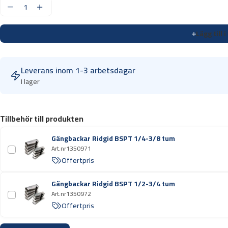
G
ä
Lägg till 
n
g
m
Leverans inom 1-3 arbetsdagar
a
I lager
s
k
i
Tillbehör till produkten
n
R
Gängbackar Ridgid BSPT 1/4-3/8 tum
i
Art.nr
1350971
d
Offertpris
g
i
Gängbackar Ridgid BSPT 1/2-3/4 tum
Art.nr
1350972
d
Offertpris
5
3