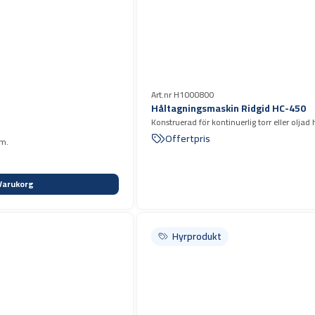
Art.nr H1000800
Håltagningsmaskin Ridgid HC-450
Konstruerad för kontinuerlig torr eller olja
Offertpris
mm.
Varukorg
Hyrprodukt