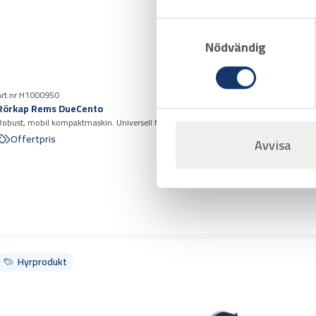
Samtyckesval
Nödvändig
Art.nr H1000950
Rörkap Rems DueCento
Robust, mobil kompaktmaskin. Universell för kapning av rör.
Offertpris
Avvisa
Hyrprodukt