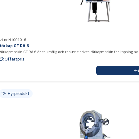
Art.nr H1001016
Rörkap GF RA 6
Rörkapmaskin GF RA 6 är en kraftig och robust eldriven rörkapmaskin för kapning av rör 
aluminium, koppar och plast
Offertpris
Hyrprodukt