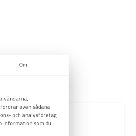
Om
 användarna,
befordrar även sådana
nnons- och analysföretag
n information som du