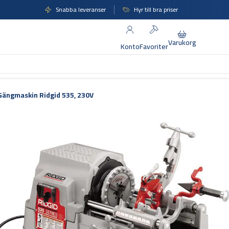
Snabba leveranser
Hyr till bra priser
Varukorg
Konto
Favoriter
Gängmaskin Ridgid 535, 230V