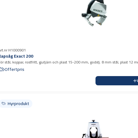
Art.nr H1000901
Kapsåg Exact 200
För stål, koppar, rostfritt, gjutjärn och plast 15-200 mm, godstj. 8 mm stål, plast 12 
Offertpris
Hyrprodukt