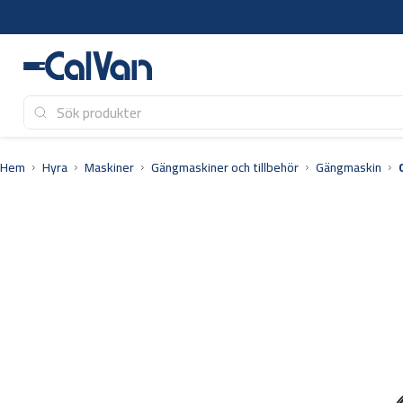
Hoppa
till
innehåll
Hem
Hyra
Maskiner
Gängmaskiner och tillbehör
Gängmaskin