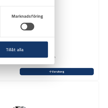
Marknadsföring
Tillåt alla
Arbetar med samma gänghuvuden som 535-maskinerna inkl. stativ, exkl gänghuvuden
Varukorg