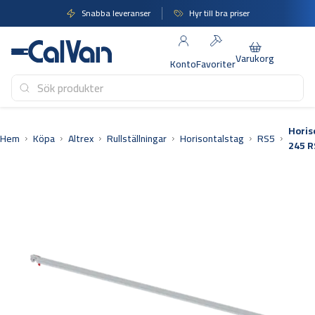
Hoppa
Snabba leveranser
Hyr till bra priser
till
innehåll
Varukorg
Konto
Favoriter
Horis
Hem
Köpa
Altrex
Rullställningar
Horisontalstag
RS5
245 R