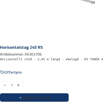
Horisontalstag 245 RS
Artikelnummer:
AX303706
Horisontellt stöd - 2,45 m längd - obelagd - RS TOWER 4 
Offertpris
H
o
Lägg till i varukorg
r
i