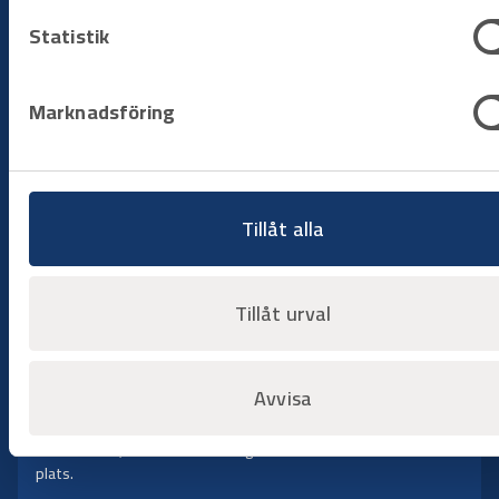
Statistik
Steg 1
Beställningsförfrågan
Marknadsföring
Starta processen genom att skicka in din
beställningsförfrågan. Ange vilka produkter som behövs,
tidsperiod och leveransplats så tar vi snabbt fram ett tydligt
förslag med tillgänglighet och villkor. Vill du ha guide för vilka
produkter som kan behövas går vi tillsammans igenom dina
Tillåt alla
behov och hittar rätt verktyg för dig.
Tillåt urval
Steg 2
Produkter skickas
Avvisa
När du godkänt upplägget förbereder vi produkterna och ser
till att de levereras enligt överenskommelse. Utrustningen är
kontrollerad, klar för användning och levereras i rätt tid till rätt
plats.