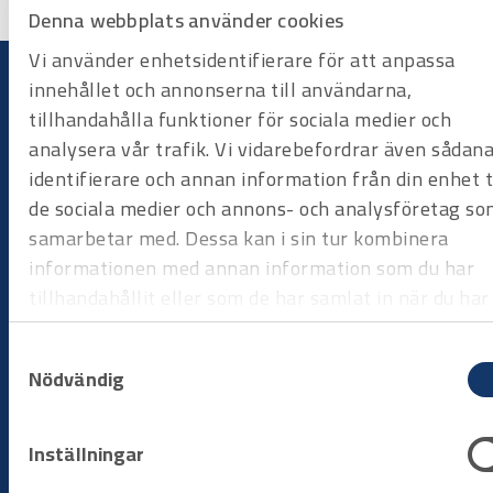
Denna webbplats använder cookies
– obelagd – RS TOWER 4 & 5">
– obelagd – RS TOWER 5">
<span class="Y2IQFc"
<span class="Y2IQFc"
Vi använder enhetsidentifierare för att anpassa
lang="sv">Horisontellt stöd –
lang="sv">Horisontellt stöd –
1,85 m längd – obelagd – RS
3,05 m längd – obelagd – RS
innehållet och annonserna till användarna,
TOWER 4 & 5</span></pre>
TOWER 5</span></pre>
tillhandahålla funktioner för sociala medier och
analysera vår trafik. Vi vidarebefordrar även sådan
Bygg på dina villkor
identifierare och annan information från din enhet ti
Hyr när du behöver det
de sociala medier och annons- och analysföretag so
samarbetar med. Dessa kan i sin tur kombinera
Hyr utrustning när arbetet kräver det, utan att binda kapital
informationen med annan information som du har
eller hantera underhåll. Du väljer period, vi ser till att
maskinerna är redo att användas när du behöver dem.
tillhandahållit eller som de har samlat in när du har
använt deras tjänster.
Samtyckesval
Processen
Nödvändig
Inställningar