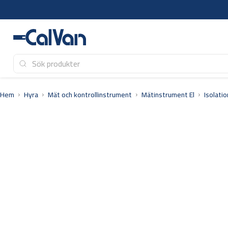
Hoppa
till
innehåll
Hem
Hyra
Mät och kontrollinstrument
Mätinstrument El
Isolati