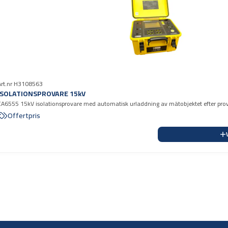
Art.nr H3108563
ISOLATIONSPROVARE 15kV
CA6555 15kV isolationsprovare med automatisk urladdning av mätobjektet efter pro
mantelprov. CA6555 inkl. programvara
Offertpris