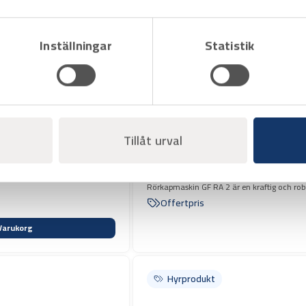
Inställningar
Statistik
Tillåt urval
Art.nr H1001012
Rörkap GF RA 2
Rörkapmaskin GF RA 2 är en kraftig och robust
aluminium, koppar och plast.
Offertpris
Varukorg
Hyrprodukt