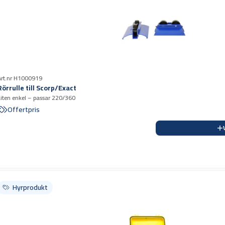
Art.nr H1000919
Rörrulle till Scorp/Exact
Liten enkel – passar 220/360
Offertpris
Hyrprodukt