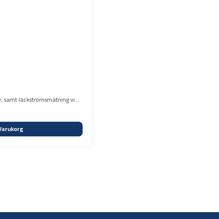
v, samt läckströmsmätning vid
Varukorg