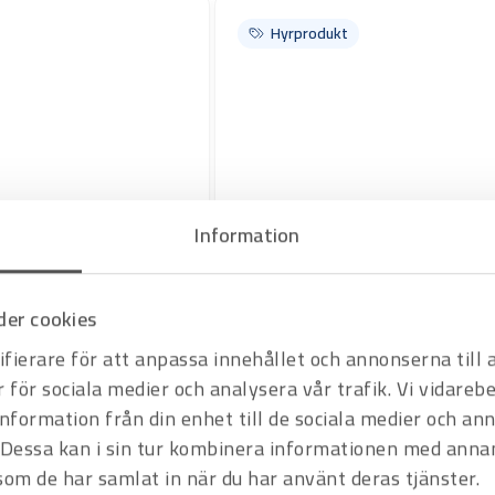
re jordvärden.
ant spegla
Hyrprodukt
verifiering
Information
Art.nr H1001018
er cookies
Rörkap GF RA 8 / 230
ring upp till 60° för max rör
Rörkapmaskin GF RA 8 är en kraftig och robus
fierare för att anpassa innehållet och annonserna till
aluminium, koppar och plast.
Offertpris
r för sociala medier och analysera vår trafik. Vi vidare
Varukorg
information från din enhet till de sociala medier och a
Dessa kan i sin tur kombinera informationen med anna
 som de har samlat in när du har använt deras tjänster.
Hyrprodukt