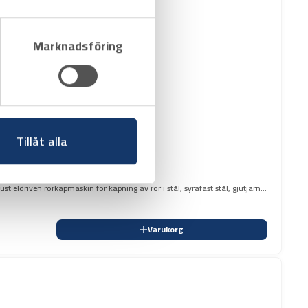
Marknadsföring
Tillåt alla
 eldriven rörkapmaskin för kapning av rör i stål, syrafast stål, gjutjärn,
Varukorg