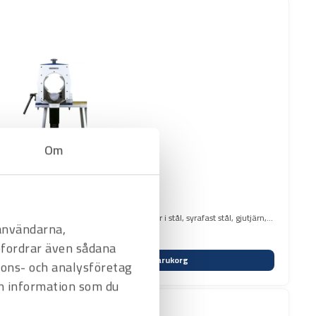
Om
 eldriven rörkapmaskin för kapning av rör i stål, syrafast stål, gjutjärn,
 användarna,
befordrar även sådana
Varukorg
nnons- och analysföretag
n information som du