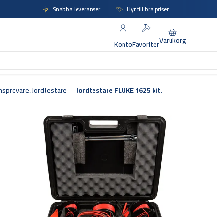
Snabba leveranser
Hyr till bra priser
Varukorg
Konto
Favoriter
onsprovare, Jordtestare
Jordtestare FLUKE 1625 kit.