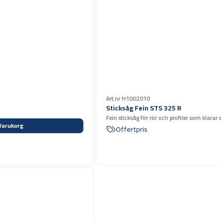
Art.nr H1002010
Sticksåg Fein STS 325 R
Fein sticksåg för rör och profiler som klarar
Varukorg
diameter mellan 80-400 mm Luftdriven
Offertpris