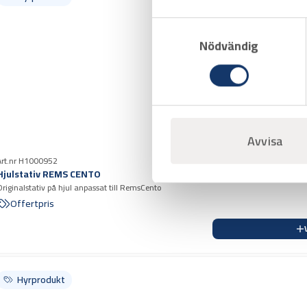
Samtyckesval
Nödvändig
Avvisa
Art.nr H1000952
Hjulstativ REMS CENTO
Originalstativ på hjul anpassat till RemsCento
Offertpris
Hyrprodukt