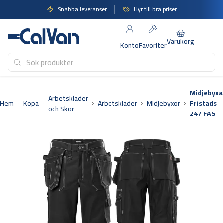
Hoppa
Snabba leveranser
Hyr till bra priser
till
innehåll
Varukorg
Konto
Favoriter
Midjebyxa
Arbetskläder
Hem
Köpa
Arbetskläder
Midjebyxor
Fristads
och Skor
247 FAS