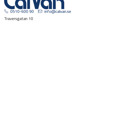
0510-600 90
info@calvan.se
Traversgatan 10
531 40 Lidköping
Uthyrning
Varumärken
Carpool
Om oss
Vår historia
Kundservice
Mitt konto
Integritetspolicy
Missa inga kampanjer, prenumerera på vårt nyhetsbrev!
Gå vidare
Den här webbplatsen skyddas av reCAPTCHA och Googles