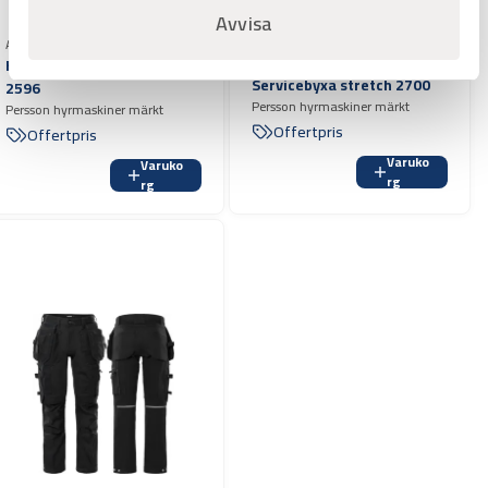
Avvisa
Art.nr 8200130
Art.nr 8200170
Hantverkarbyxa stretch
Servicebyxa stretch 2700
2596
Persson hyrmaskiner märkt
Persson hyrmaskiner märkt
Offertpris
Offertpris
Varuko
Varuko
rg
rg