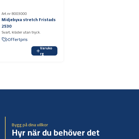
Art.nr 8003000
Midjebyxa stretch Fristads
2530
Svart, kläder utan tryck.
Offertpris
Varuko
rg
Bygg på dina villkor
Hyr när du behöver det