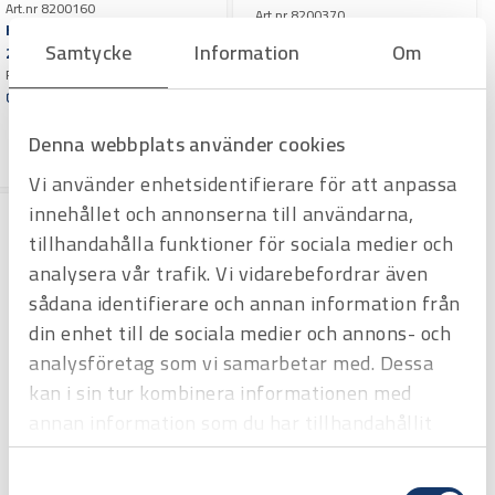
Art.nr 8200160
Art.nr 8200370
Hantverkarbyxa stretch
Midjebyxa 2670 DAM Varsel
Samtycke
Information
Om
2599, dam
klass 1
Persson hyrmaskiner märkt
Persson hyrmaskiner märkt
Offertpris
Offertpris
Varuko
Varuko
Denna webbplats använder cookies
rg
rg
Vi använder enhetsidentifierare för att anpassa
innehållet och annonserna till användarna,
tillhandahålla funktioner för sociala medier och
analysera vår trafik. Vi vidarebefordrar även
sådana identifierare och annan information från
din enhet till de sociala medier och annons- och
analysföretag som vi samarbetar med. Dessa
kan i sin tur kombinera informationen med
annan information som du har tillhandahållit
eller som de har samlat in när du har använt
Samtyckesval
deras tjänster.