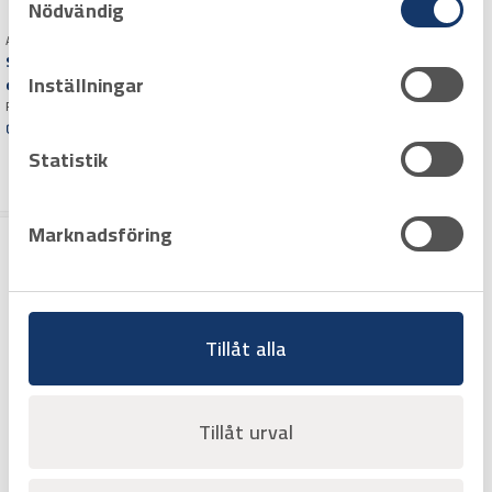
Nödvändig
Art.nr 8200340
Art.nr 8200200
Midjebyxa 2640 Varsel
Servicebyxa stretch 2701,
klass 1
Inställningar
dam
Persson hyrmaskiner märkt
Persson hyrmaskiner märkt
Offertpris
Offertpris
Varuko
Statistik
Varuko
rg
rg
Marknadsföring
Tillåt alla
Tillåt urval