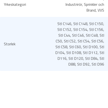
s
Yrkeskategori
Industrirör, Sprinkler och
extra ficka, den andra med 3 mindre fickor och verktygshällor
2
Brand, VVS
2 rymliga fram- och bakfickor
4
2 hammarhankar
7
2 D-ringar
Stl C146, Stl C148, Stl C150,
F
Benficka med telefonficka, verktygsficka och ID-kortsficka
Stl C152, Stl C154, Stl C156,
A
Tumstocksficka i CORDURA – bekvämt placerad över sidsömmen
Stl C44, Stl C46, Stl C48, Stl
S
– med verktygsficka
C50, Stl C52, Stl C54, Stl C56,
m
Storlek
och pennficka samt 2 knappar och hällor för kniv
Stl C58, Stl C60, Stl D100, Stl
ä
Förböjda ben
D104, Stl D108, Stl D112, Stl
n
Knäfickor i CORDURA, öppning inifrån och reglerbar höjd av
D116, Stl D120, Stl D84, Stl
g
knäskydden
D88, Stl D92, Stl D96
d
Godkänd enligt EN ISO 20471 klass 1 och EN 14404 tillsammans
med knäskydd
124292 (9200 KP)
OEKO-TEX certifierad
Vad innehåller paketet?
1st hantverksbyxor. Finns i storlek C44 till D120.
Specifikationer