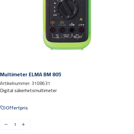
Multimeter ELMA BM 805
Artikelnummer:
3108631
Digital säkerhetsmultimeter
Offertpris
M