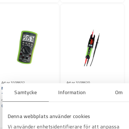
Art.nr 3108632
Art.nr 3108620
Multimeter ELMA BM257s
Multimeter/Spänningsprov
Samtycke
Information
Om
TRMS
are Elma X One
med Auto Check och
Offertpris
temperaturmätning
Offertpris
Varuko
Varuko
rg
Denna webbplats använder cookies
rg
Vi använder enhetsidentifierare för att anpassa