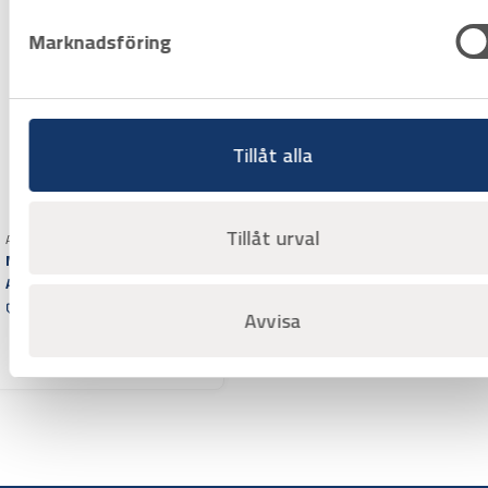
Marknadsföring
Tillåt alla
Tillåt urval
Art.nr 3108562
Multimeter Beha Amprobe
AM-510
Offertpris
Avvisa
Varuko
rg