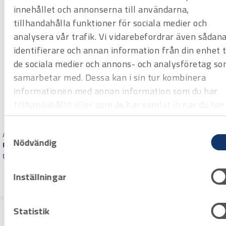
innehållet och annonserna till användarna,
tillhandahålla funktioner för sociala medier och
analysera vår trafik. Vi vidarebefordrar även sådan
identifierare och annan information från din enhet ti
de sociala medier och annons- och analysföretag so
samarbetar med. Dessa kan i sin tur kombinera
informationen med annan information som du har
tillhandahållit eller som de har samlat in när du har
använt deras tjänster.
Samtyckesval
Art.nr 3108565
Art.nr 3108563
Nödvändig
Fluke H15 hölster
Multimeter Fluke 179
Offertpris
Offertpris
Varuko
Varuko
Inställningar
rg
rg
Statistik