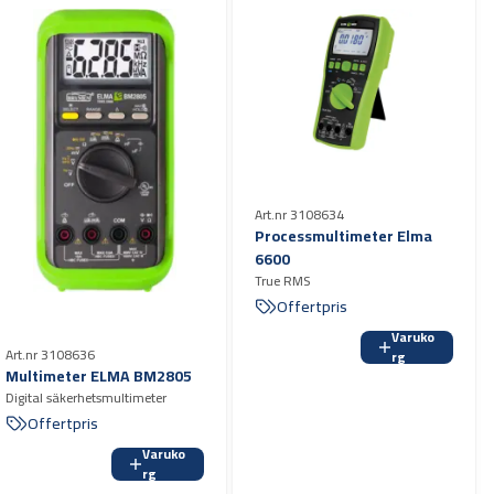
Vikt 390 g
Art.nr 3108634
Processmultimeter Elma
6600
True RMS
Offertpris
Varuko
Art.nr 3108636
rg
Multimeter ELMA BM2805
Digital säkerhetsmultimeter
Offertpris
Varuko
rg