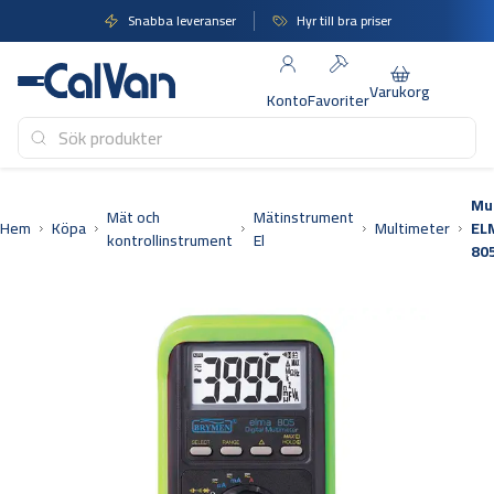
Hoppa
Snabba leveranser
Hyr till bra priser
till
innehåll
Varukorg
Konto
Favoriter
Mu
Mät och
Mätinstrument
Hem
Köpa
Multimeter
EL
kontrollinstrument
El
80