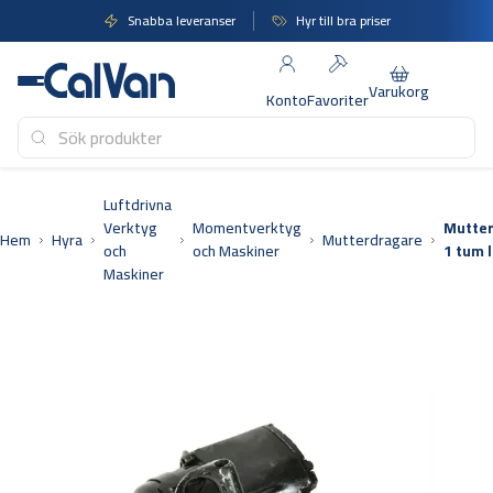
Hoppa
Snabba leveranser
Hyr till bra priser
till
innehåll
Varukorg
Konto
Favoriter
Luftdrivna
Verktyg
Momentverktyg
Mutte
Hem
Hyra
Mutterdragare
och
och Maskiner
1 tum l
Maskiner