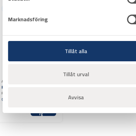
Hyrprodukt
Marknadsföring
Tillåt alla
Tillåt urval
Art.nr H1001018
Rörkap GF RA 8 / 230
Rörkapmaskin GF RA 8 är en
Avvisa
kraftig och robus eldriven
Offertpris
rörkapmaskin för kapning av rör i
Varuko
stål, syrafast stål, gjutjärn,
rg
aluminium, koppar och plast.