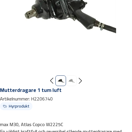
Mutterdragare 1 tum luft
Artikelnummer:
H2206740
Hyrprodukt
max M30, Atlas Copco W2225C
En väldigt kraftfull och reversibel slående mutterdragare med