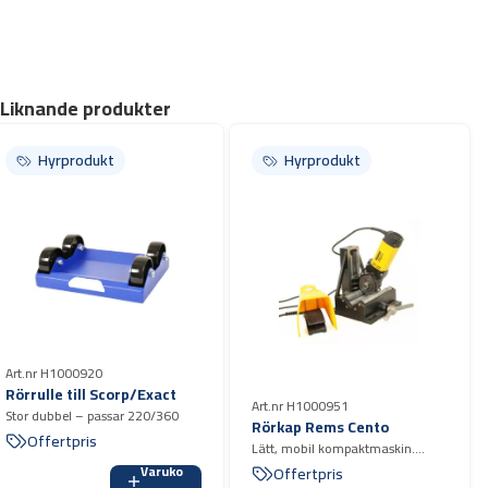
Varvtal (tomgång) – 3 800 r/min
Vibrationsnivå – 3,6 m/s²
Ljudnivå – 92 dB(A)
Luftförbrukning – 20 l/s
Liknande produkter
Rek. slangdimension – 13 mm (1/2″)
Anslutningsgänga – 3/8″ BSP
Hyrprodukt
Hyrprodukt
Vikt – 10,1 kg
Längd – 290 mm
Art.nr H1000920
Rörrulle till Scorp/Exact
Art.nr H1000951
Stor dubbel – passar 220/360
Rörkap Rems Cento
Offertpris
Lätt, mobil kompaktmaskin.
Universell för kapning och
Varuko
Offertpris
gradning av rör.