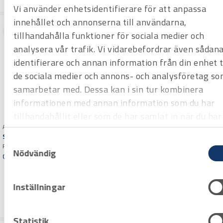
aluminium, koppar och plast.
Vi använder enhetsidentifierare för att anpassa
innehållet och annonserna till användarna,
Hyrprodukt
Hyrprodukt
tillhandahålla funktioner för sociala medier och
analysera vår trafik. Vi vidarebefordrar även sådan
identifierare och annan information från din enhet ti
de sociala medier och annons- och analysföretag so
samarbetar med. Dessa kan i sin tur kombinera
informationen med annan information som du har
tillhandahållit eller som de har samlat in när du har
Art.nr H1002015
använt deras tjänster.
Sticksåg Fein AST 649
Samtyckesval
Fein sticksåg för rör och profiler
Nödvändig
Art.nr H1000953
som klarar stora dimensioner.
Offertpris
Rörkap Rems Cento RF set
Elektrisk
REMS Cento RF Set.
Varuko
Rörkapningsmaskin speciellt
rg
Offertpris
Inställningar
framtagen för snabb, rätvinklig
Varuko
kapning av svetsade
rg
avloppsrör/stuprör i rostfritt stål
Statistik