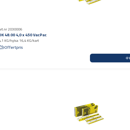
Art.nr 2030006
OK 48.00 4,0 x 450 VacPac
4,1 KG/hylsa 16,4 KG/kart
Offertpris