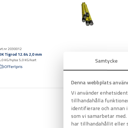
Art.nr 2030012
OK Tigrod 12.64 2,0 mm
Samtycke
5,0 KG/hylsa 5,0 KG/kart
Offertpris
Denna webbplats använd
Vi använder enhetsidenti
tillhandahålla funktione
identifierare och annan 
som vi samarbetar med. 
har tillhandahållit eller