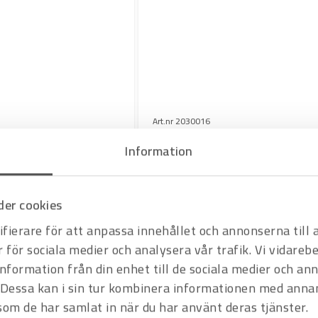
Art.nr 2030016
OK Tigrod 12.64 3,2 mm
Information
5,0 KG/hylsa 5,0 KG/kart
Offertpris
Varukorg
er cookies
fierare för att anpassa innehållet och annonserna till
r för sociala medier och analysera vår trafik. Vi vidare
information från din enhet till de sociala medier och a
Dessa kan i sin tur kombinera informationen med anna
 som de har samlat in när du har använt deras tjänster.