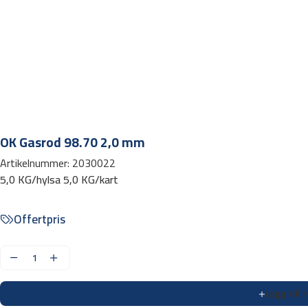
OK Gasrod 98.70 2,0 mm
Artikelnummer:
2030022
5,0 KG/hylsa 5,0 KG/kart
Offertpris
O
K
Lägg till 
G