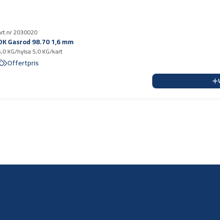
Art.nr 2030020
OK Gasrod 98.70 1,6 mm
5,0 KG/hylsa 5,0 KG/kart
Offertpris