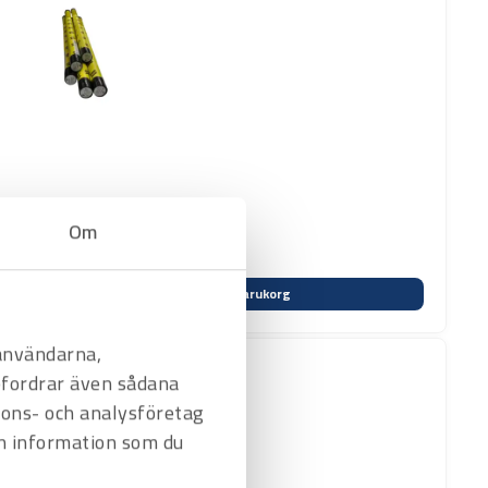
Om
Varukorg
 användarna,
befordrar även sådana
nnons- och analysföretag
n information som du