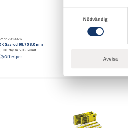
Samtyckesval
Nödvändig
Art.nr 2030026
OK Gasrod 98.70 3,0 mm
5,0 KG/hylsa 5,0 KG/kart
Offertpris
Avvisa