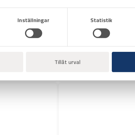
Inställningar
Statistik
Art.nr 2030014
OK Tigrod 12.64 2,4 mm
5,0 KG/hylsa 5,0 KG/kart
Offertpris
Tillåt urval
Varukorg