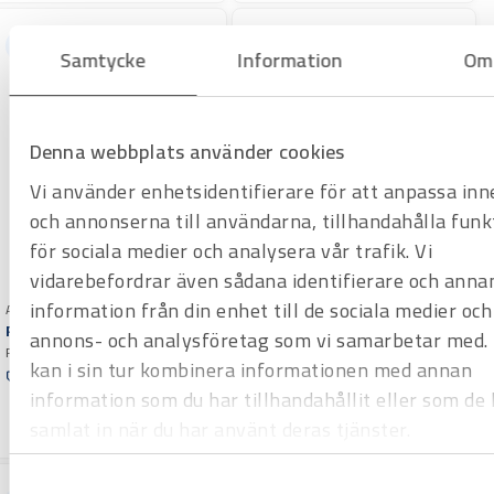
Hyrprodukt
Hyrprodukt
Samtycke
Information
Om
Denna webbplats använder cookies
Vi använder enhetsidentifierare för att anpassa inn
och annonserna till användarna, tillhandahålla funk
för sociala medier och analysera vår trafik. Vi
vidarebefordrar även sådana identifierare och anna
Art.nr H1000951
information från din enhet till de sociala medier och
Art.nr H1000965
Rörkap Rems Cento
Rörkap Orbitalum PS 4.5
annons- och analysföretag som vi samarbetar med.
Lätt, mobil kompaktmaskin.
Rörkapmaskin GF PS 4.5 är en
Universell för kapning och
Offertpris
kan i sin tur kombinera informationen med annan
kompakt och lätt eldriven
Offertpris
gradning av rör.
rörkapmaskin för kapning av i
Varuko
information som du har tillhandahållit eller som de 
Varuko
första hand tunnväggiga rostfria
rg
samlat in när du har använt deras tjänster.
rg
rör.
Samtyckesval