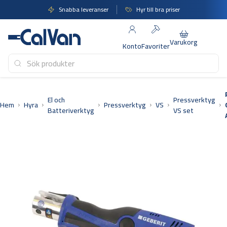
Hoppa
Snabba leveranser
Hyr till bra priser
till
innehåll
Varukorg
Konto
Favoriter
El och
Pressverktyg
Hem
Hyra
Pressverktyg
VS
Batteriverktyg
VS set