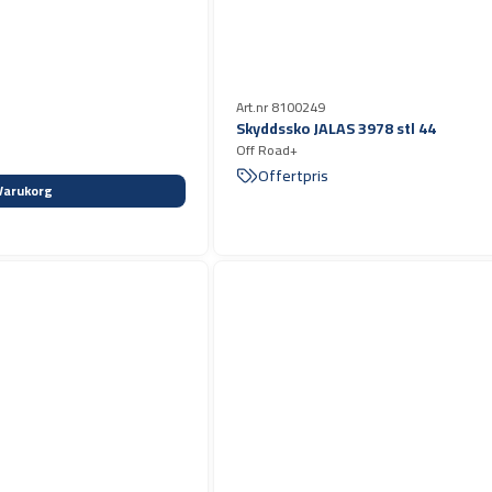
Art.nr 8100249
Skyddssko JALAS 3978 stl 44
Off Road+
Offertpris
Varukorg