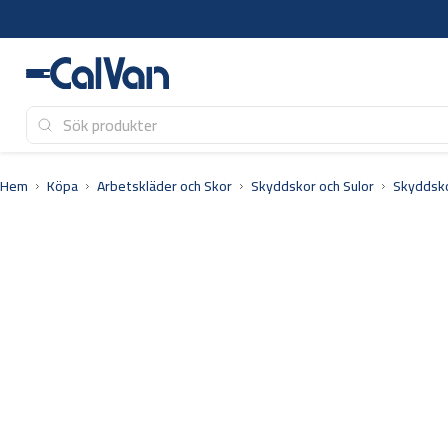
Hoppa
till
innehåll
Hem
Köpa
Arbetskläder och Skor
Skyddskor och Sulor
Skyddsk