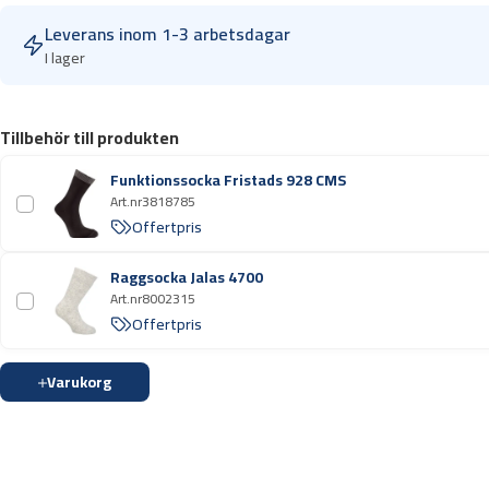
y
Leverans inom 1-3 arbetsdagar
d
I lager
d
s
s
Tillbehör till produkten
k
o
Funktionssocka Fristads 928 CMS
r
Art.nr
3818785
J
Offertpris
a
Raggsocka Jalas 4700
l
Art.nr
8002315
a
Offertpris
s
3
Varukorg
4
6
8
A