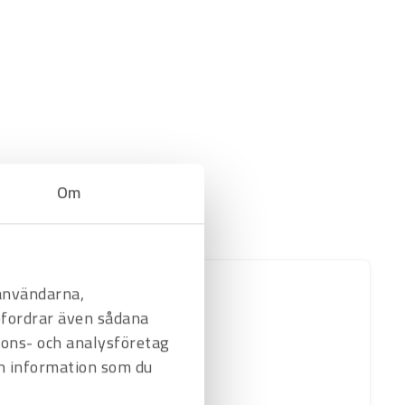
Om
 användarna,
befordrar även sådana
nnons- och analysföretag
n information som du