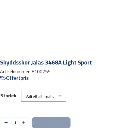
Skyddsskor Jalas 3468A Light Sport
Artikelnummer:
8100255
Offertpris
Storlek
Lägg till i varukorg
S
k