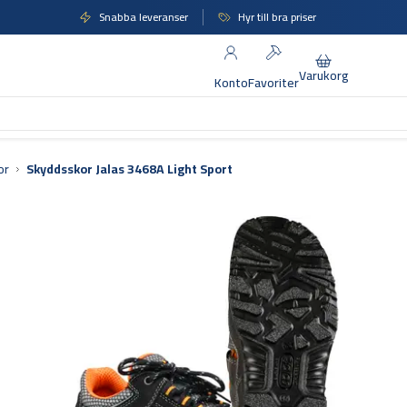
Snabba leveranser
Hyr till bra priser
Varukorg
Konto
Favoriter
or
Skyddsskor Jalas 3468A Light Sport