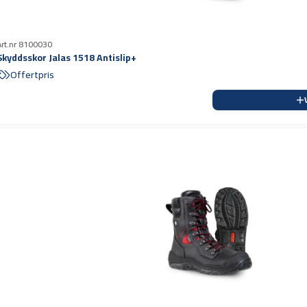
Art.nr 8100030
Skyddsskor Jalas 1518 Antislip+
Offertpris