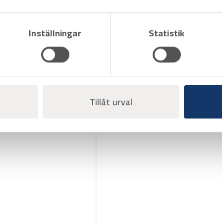
Inställningar
Statistik
Art.nr 8100247
Skyddssko JALAS 3978 stl 42
Off Road+
Offertpris
Tillåt urval
Varukorg