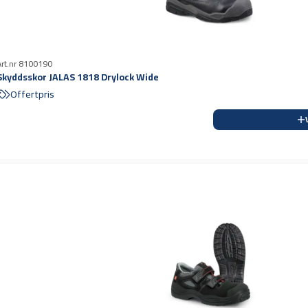
Art.nr 8100190
Skyddsskor JALAS 1818 Drylock Wide
Offertpris