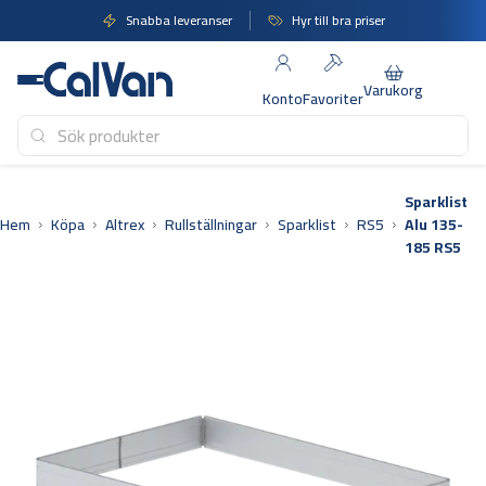
Hoppa
Snabba leveranser
Hyr till bra priser
till
innehåll
Varukorg
Konto
Favoriter
Sparklist
Hem
Köpa
Altrex
Rullställningar
Sparklist
RS5
Alu 135-
185 RS5