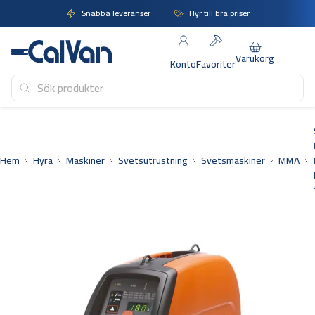
Hoppa
Snabba leveranser
Hyr till bra priser
till
innehåll
Varukorg
Konto
Favoriter
Hem
Hyra
Maskiner
Svetsutrustning
Svetsmaskiner
MMA