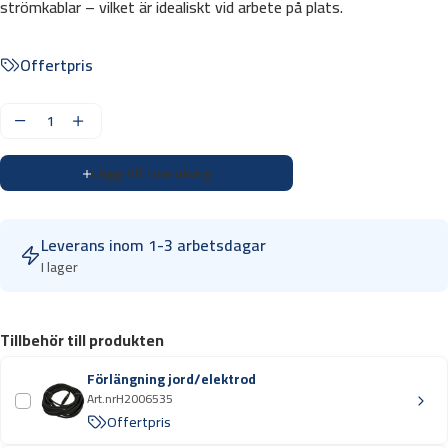
strömkablar – vilket är idealiskt vid arbete på plats.
Offertpris
S
v
Lägg till i varukorg
e
t
s
Leverans inom 1-3 arbetsdagar
K
I lager
e
m
p
Tillbehör till produkten
p
i
Förlängning jord/elektrod
M
Art.nr
H2006535
i
Offertpris
n