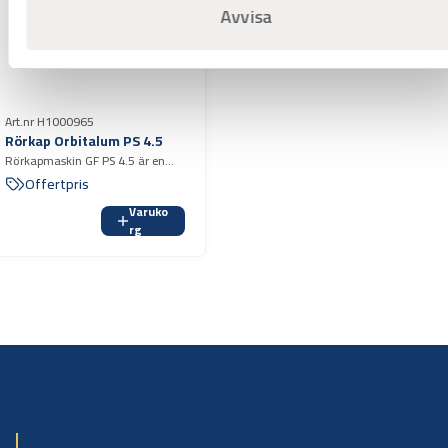
Avvisa
Art.nr H1000965
Rörkap Orbitalum PS 4.5
Rörkapmaskin GF PS 4.5 är en
kompakt och lätt eldriven
Offertpris
rörkapmaskin för kapning av i
Varuko
första hand tunnväggiga rostfria
rg
rör.