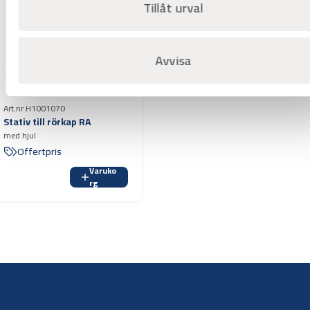
Tillåt urval
Avvisa
Art.nr H1001070
Stativ till rörkap RA
med hjul
Offertpris
Varuko
rg