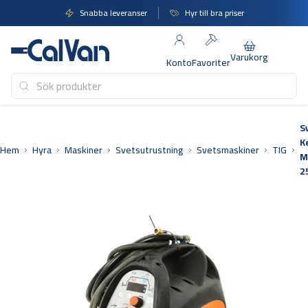
Hoppa
Snabba leveranser
Hyr till bra priser
till
innehåll
Varukorg
Konto
Favoriter
S
K
Hem
Hyra
Maskiner
Svetsutrustning
Svetsmaskiner
TIG
M
2