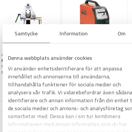
Skyddsklass IP23S
EMC klass A
Lägsta kortslutningsström (Ssc) i elnätet* 1,5 MVA
Driftstemperatur -20 °C…+40 °C
Förvaringstemperatur -40 °C…+60 °C
Samtycke
Information
Om
Rek. storlek på elverk > 15 kVA
Art.nr H2013000
Art.nr H1001014
Denna webbplats använder cookies
Svets Kemppi MasterTig
Rörkap GF RA 4
3000
Rörkapmaskin GF RA4 är en
Vi använder enhetsidentifierare för att anpassa
kraftig och robus eldriven
TIG Kemppi MasterTig MLS 3000
Offertpris
innehållet och annonserna till användarna,
rörkapmaskin för kapning av rör i
är en svets som passar lika bra på
Offertpris
Varuko
stål, syrafast stål, gjutjärn,
montagearbetsplatser som inom
tillhandahålla funktioner för sociala medier och
rg
Varuko
aluminium, koppar och plast.
industrier med krävande
analysera vår trafik. Vi vidarebefordrar även sådan
rg
produktion
identifierare och annan information från din enhet ti
de sociala medier och annons- och analysföretag so
Hyrprodukt
Hyrprodukt
samarbetar med. Dessa kan i sin tur kombinera
informationen med annan information som du har