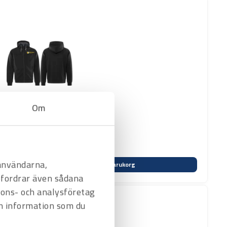
Om
 användarna,
Varukorg
befordrar även sådana
nnons- och analysföretag
n information som du