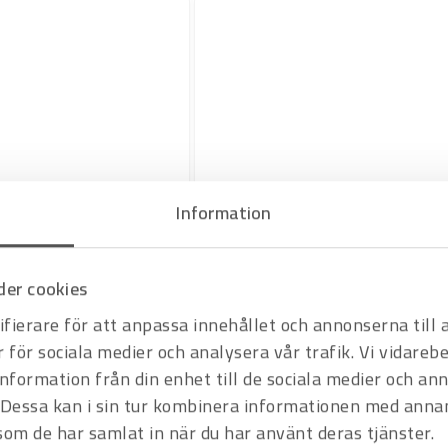
Information
Art.nr 8200380
Sweatshirt-jacka med huva 7550
Persson hyrmaskiner märkt
er cookies
Offertpris
Varukorg
fierare för att anpassa innehållet och annonserna till
r för sociala medier och analysera vår trafik. Vi vidare
information från din enhet till de sociala medier och a
Dessa kan i sin tur kombinera informationen med anna
 som de har samlat in när du har använt deras tjänster.