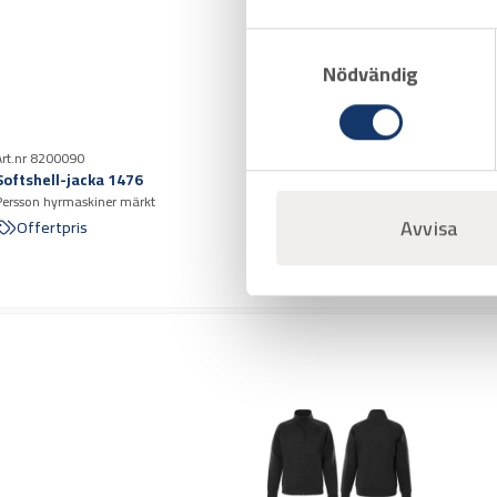
Samtyckesval
Nödvändig
Art.nr 8200090
Softshell-jacka 1476
Persson hyrmaskiner märkt
Avvisa
Offertpris