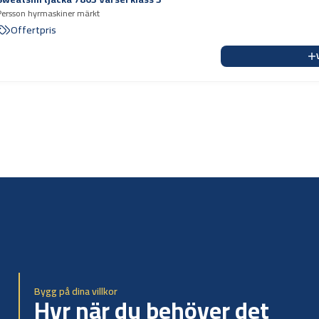
Persson hyrmaskiner märkt
Offertpris
Bygg på dina villkor
Hyr när du behöver det