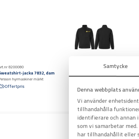
Samtycke
Art.nr 8200080
Sweatshirt-jacka 7832, dam
Persson hyrmaskiner märkt
Offertpris
Denna webbplats använd
Vi använder enhetsidenti
tillhandahålla funktione
identifierare och annan 
som vi samarbetar med. 
har tillhandahållit eller