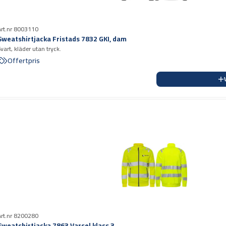
Art.nr 8003110
Sweatshirtjacka Fristads 7832 GKI, dam
Svart, kläder utan tryck.
Offertpris
Art.nr 8200280
Sweatshirtjacka 7863 Varsel klass 3