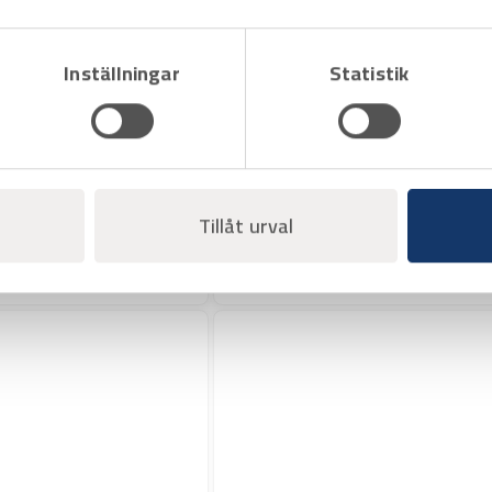
Inställningar
Statistik
Art.nr 8200070
Sweatshirt-jacka 7830
Persson hyrmaskiner märkt
Tillåt urval
Offertpris
Varukorg