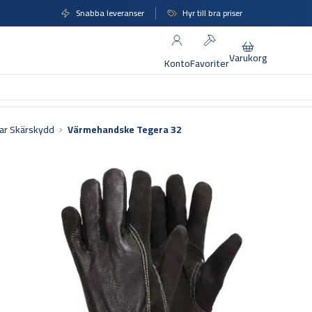
Snabba leveranser
Hyr till bra priser
Varukorg
Konto
Favoriter
ar Skärskydd
Värmehandske Tegera 32