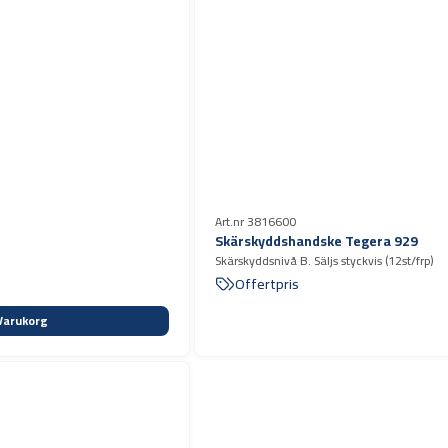
Art.nr 3816600
Skärskyddshandske Tegera 929
Skärskyddsnivå B. Säljs styckvis (12st/frp)
Offertpris
Varukorg