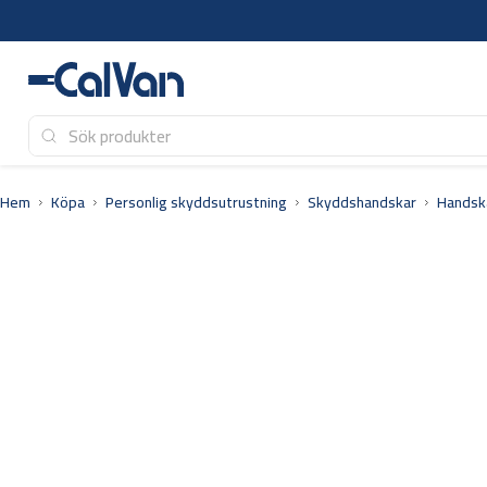
Hoppa
till
innehåll
Hem
Köpa
Personlig skyddsutrustning
Skyddshandskar
Handsk