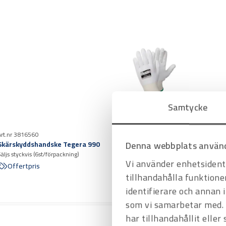
Samtycke
Art.nr 3816560
Denna webbplats använd
Skärskyddshandske Tegera 990
Säljs styckvis (6st/förpackning)
Vi använder enhetsidenti
Offertpris
tillhandahålla funktione
identifierare och annan 
som vi samarbetar med. 
har tillhandahållit eller