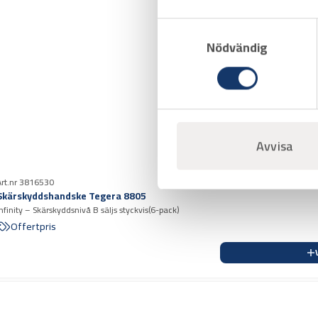
Samtyckesval
Nödvändig
Avvisa
Art.nr 3816530
Skärskyddshandske Tegera 8805
Infinity – Skärskyddsnivå B säljs styckvis(6-pack)
Offertpris