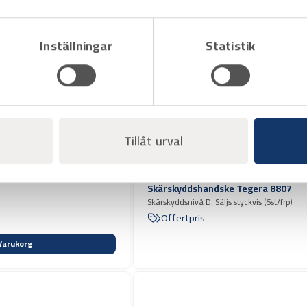
Inställningar
Statistik
Tillåt urval
Art.nr 3816520
Skärskyddshandske Tegera 8807
Skärskyddsnivå D. Säljs styckvis (6st/frp)
Offertpris
Varukorg