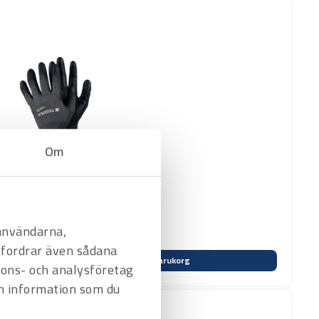
Om
 användarna,
befordrar även sådana
Varukorg
nnons- och analysföretag
n information som du