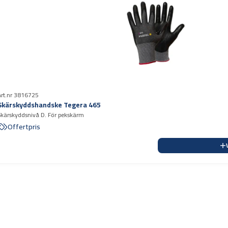
Art.nr 3816725
Skärskyddshandske Tegera 465
Skärskyddsnivå D. För pekskärm
Offertpris