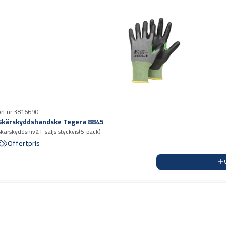
Art.nr 3816690
Skärskyddshandske Tegera 8845
Skärskyddsnivå F säljs styckvis(6-pack)
Offertpris