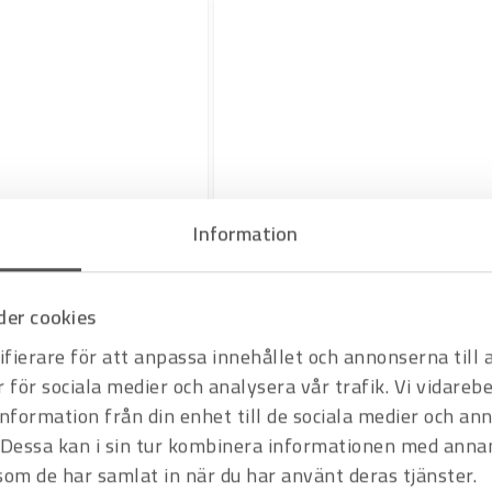
Information
Art.nr 3816580
er cookies
Skärskyddshandske Tegera 906
Skärskyddsnivå B. Säljs styckvis (12st/frp)
fierare för att anpassa innehållet och annonserna till
Offertpris
r för sociala medier och analysera vår trafik. Vi vidare
Varukorg
information från din enhet till de sociala medier och a
Dessa kan i sin tur kombinera informationen med anna
 som de har samlat in när du har använt deras tjänster.