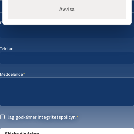
Avvisa
E-post
*
Telefon
Meddelande
*
Samtycke
*
Jag godkänner
integritetspolicyn
.
*