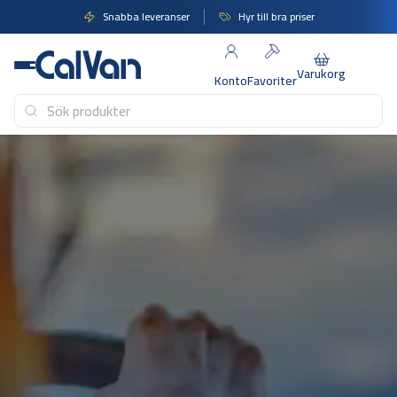
Hoppa
Snabba leveranser
Hyr till bra priser
till
innehåll
Varukorg
Konto
Favoriter