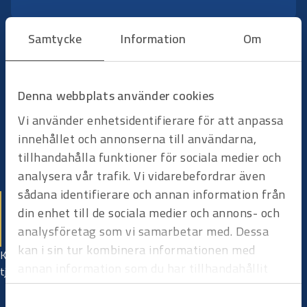
Samtycke
Information
Om
Steg 4
Boka bilen
När en annan enhet eller ett nytt projekt behöver fordon
Denna webbplats använder cookies
bokas bilen enkelt. Rätt bil på rätt plats, utan stillestånd eller
Vi använder enhetsidentifierare för att anpassa
onödig intern samordning.
innehållet och annonserna till användarna,
tillhandahålla funktioner för sociala medier och
analysera vår trafik. Vi vidarebefordrar även
sådana identifierare och annan information från
Vi hjälper dig hela vägen
din enhet till de sociala medier och annons- och
Vi berättar mer
analysföretag som vi samarbetar med. Dessa
kan i sin tur kombinera informationen med
Kontakta oss för mer information eller för att diskutera hur våra
annan information som du har tillhandahållit
tjänster kan anpassas efter er verksamhet.
eller som de har samlat in när du har använt
Samtyckesval
deras tjänster.