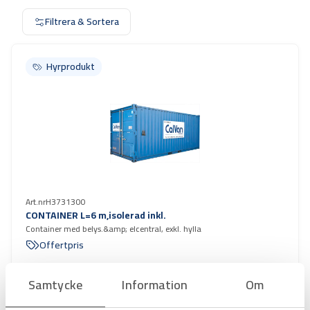
Filtrera & Sortera
Hyrprodukt
Hyrprodukt
Art.nr
H3731300
CONTAINER L=6 m,isolerad inkl.
Container med belys.&amp; elcentral, exkl. hylla
Offertpris
Favorit
Varukorg
Samtycke
Information
Om