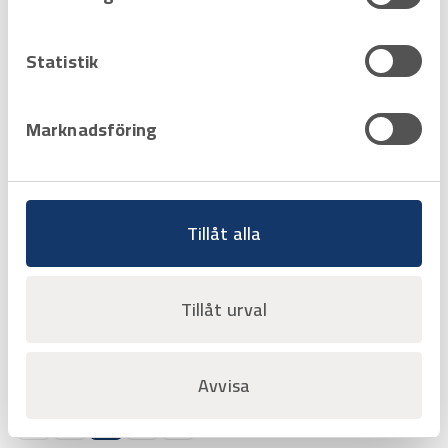
Statistik
Marknadsföring
Art.nr
H3730900
CONTAINER L=2 meter
exkl. hylla
Tillåt alla
Offertpris
Favorit
Varukorg
Tillåt urval
Avvisa
Sida 1 av 1
‹‹
‹
1
›
››