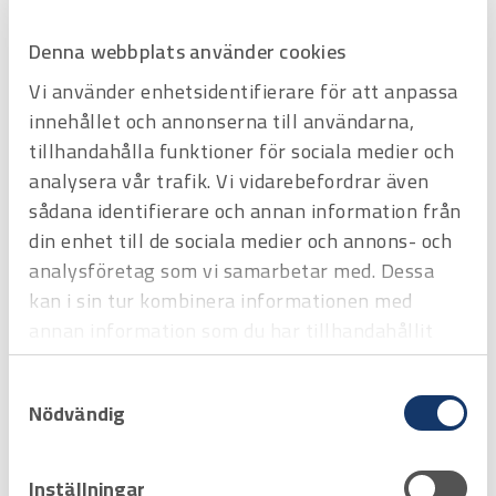
Hyrprodukt
Hyrprodukt
Denna webbplats använder cookies
Vi använder enhetsidentifierare för att anpassa
innehållet och annonserna till användarna,
tillhandahålla funktioner för sociala medier och
analysera vår trafik. Vi vidarebefordrar även
sådana identifierare och annan information från
din enhet till de sociala medier och annons- och
Art.nr
H3731200
CONTAINER L=6 meter
analysföretag som vi samarbetar med. Dessa
inkl. belysning, exkl. hylla
kan i sin tur kombinera informationen med
Offertpris
annan information som du har tillhandahållit
Favorit
Varukorg
eller som de har samlat in när du har använt
Samtyckesval
deras tjänster.
Nödvändig
Hyrprodukt
Hyrprodukt
Inställningar