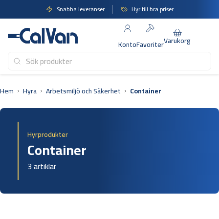
Hoppa
Snabba leveranser
Hyr till bra priser
till
innehåll
Varukorg
Konto
Favoriter
Hem
Hyra
Arbetsmiljö och Säkerhet
Container
Hyrprodukter
Container
3 artiklar