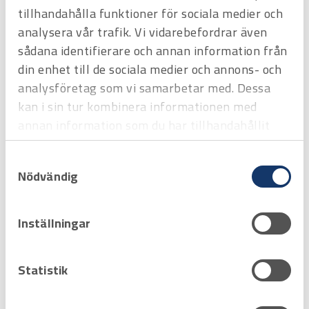
tillhandahålla funktioner för sociala medier och
analysera vår trafik. Vi vidarebefordrar även
Filtrera & Sortera
sådana identifierare och annan information från
din enhet till de sociala medier och annons- och
Hyrprodukt
Hyrprodukt
analysföretag som vi samarbetar med. Dessa
kan i sin tur kombinera informationen med
annan information som du har tillhandahållit
eller som de har samlat in när du har använt
Samtyckesval
deras tjänster.
Nödvändig
Inställningar
Art.nr
H3712030
Arbetstält "Popup"
Snabbtält som fälls upp på 10 sekunder. Inga lösa delar 2100 x 2100 x
Statistik
2000 mm
Offertpris
Favorit
Varukorg