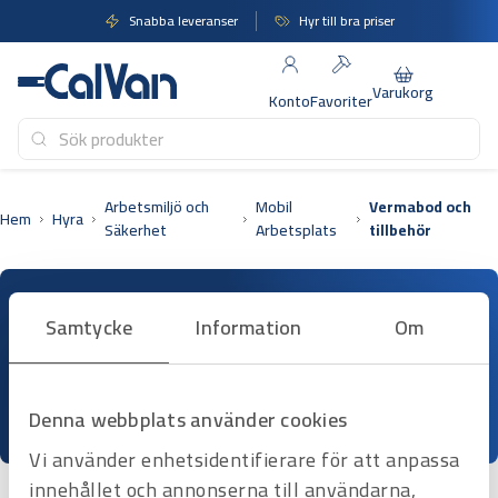
Hoppa
Snabba leveranser
Hyr till bra priser
till
innehåll
Varukorg
Konto
Favoriter
Arbetsmiljö och
Mobil
Vermabod och
Hem
Hyra
Säkerhet
Arbetsplats
tillbehör
Samtycke
Information
Om
Hyrprodukter
Vermabod och tillbehör
3 artiklar
Denna webbplats använder cookies
Vi använder enhetsidentifierare för att anpassa
innehållet och annonserna till användarna,