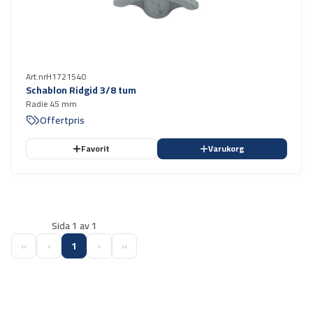
Art.nr
H1721540
Schablon Ridgid 3/8 tum
Radie 45 mm
Offertpris
Favorit
Varukorg
Sida 1 av 1
‹‹
‹
1
›
››