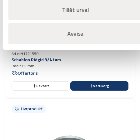
Tillåt urval
Avvisa
Art.nr
H1721550
Schablon Ridgid 3/4 tum
Radie 65 mm
Offertpris
Favorit
Varukorg
Hyrprodukt
Hyrprodukt