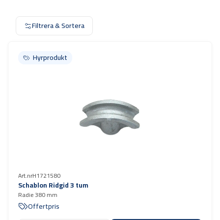
Filtrera & Sortera
Hyrprodukt
Hyrprodukt
Art.nr
H1721580
Schablon Ridgid 3 tum
Radie 380 mm
Offertpris