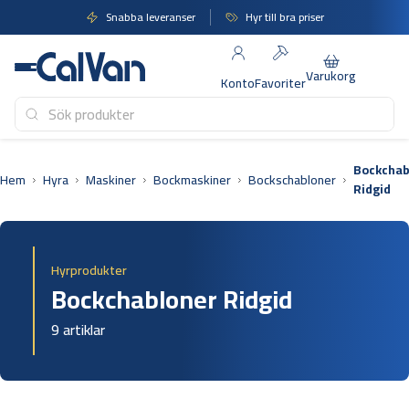
Hoppa
Snabba leveranser
Hyr till bra priser
till
innehåll
Varukorg
Konto
Favoriter
Bockchab
Hem
Hyra
Maskiner
Bockmaskiner
Bockschabloner
Ridgid
Hyrprodukter
Bockchabloner Ridgid
9 artiklar