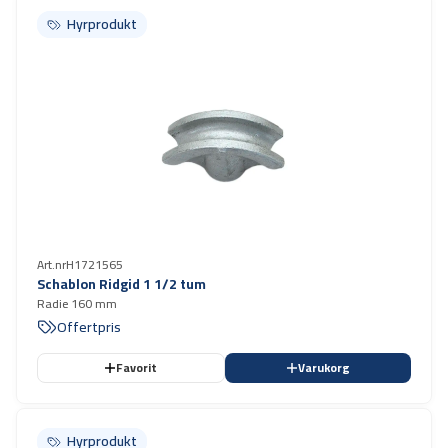
Hyrprodukt
Hyrprodukt
Art.nr
H1721565
Schablon Ridgid 1 1/2 tum
Radie 160 mm
Offertpris
Favorit
Varukorg
Hyrprodukt
Hyrprodukt