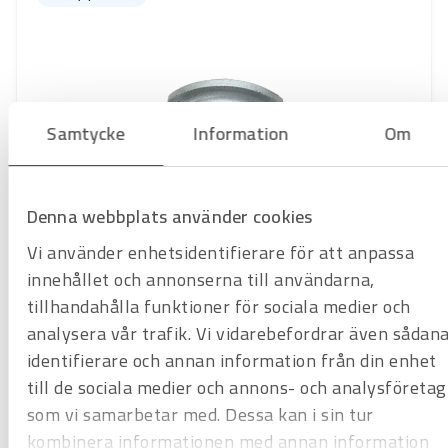
Samtycke
Information
Om
Denna webbplats använder cookies
Art.nr
H1721560
Vi använder enhetsidentifierare för att anpassa
Schablon Ridgid 1 1/4 tum
Radie 130 mm
innehållet och annonserna till användarna,
Offertpris
tillhandahålla funktioner för sociala medier och
analysera vår trafik. Vi vidarebefordrar även sådan
Favorit
Varukorg
identifierare och annan information från din enhet
till de sociala medier och annons- och analysföretag
Hyrprodukt
Hyrprodukt
som vi samarbetar med. Dessa kan i sin tur
kombinera informationen med annan information