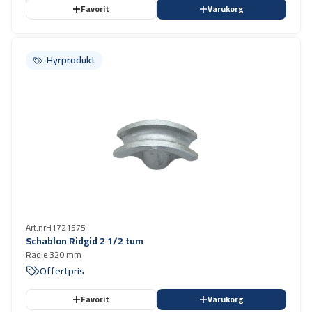
Favorit
Varukorg
Hyrprodukt
Hyrprodukt
Art.nr
H1721575
Schablon Ridgid 2 1/2 tum
Radie 320 mm
Offertpris
Favorit
Varukorg