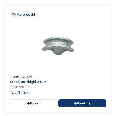
Hyrprodukt
Hyrprodukt
Art.nr
H1721570
Schablon Ridgid 2 tum
Radie 220 mm
Offertpris
Favorit
Varukorg