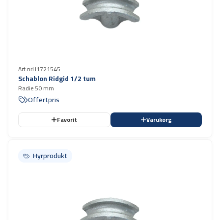
Art.nr
H1721545
Schablon Ridgid 1/2 tum
Radie 50 mm
Offertpris
Favorit
Varukorg
Hyrprodukt
Hyrprodukt