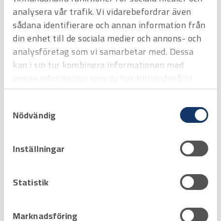
analysera vår trafik. Vi vidarebefordrar även
Favorit
Varukorg
sådana identifierare och annan information från
din enhet till de sociala medier och annons- och
analysföretag som vi samarbetar med. Dessa
Hyrprodukt
Hyrprodukt
kan i sin tur kombinera informationen med
annan information som du har tillhandahållit
eller som de har samlat in när du har använt
Samtyckesval
deras tjänster.
Nödvändig
Inställningar
Art.nr
H3108381
Statistik
DIFFERENSTRYCKMÄTARE MMA Maxor
MMA Maxor är balanseringsinstrumentet du styr via din android-
enhet. inkl.surfplatta
Offertpris
Marknadsföring