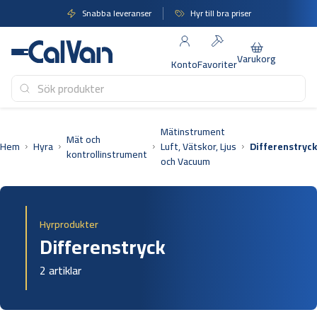
Hoppa
Snabba leveranser
Hyr till bra priser
till
innehåll
Varukorg
Konto
Favoriter
Mätinstrument
Mät och
Hem
Hyra
Luft, Vätskor, Ljus
Differenstryck
kontrollinstrument
och Vacuum
Hyrprodukter
Differenstryck
2 artiklar