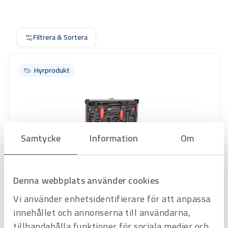
Filtrera & Sortera
Hyrprodukt
Hyrprodukt
Samtycke
Information
Om
Denna webbplats använder cookies
Art.nr
H3108385
Vi använder enhetsidentifierare för att anpassa
DIFFERENSTRYCKMÄTARE TA-SCOPE
innehållet och annonserna till användarna,
injusteringsinstrument
tillhandahålla funktioner för sociala medier och
Offertpris