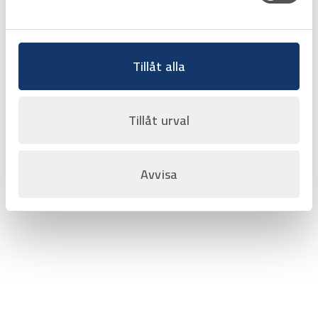
Favorit
Varukorg
Tillåt alla
Sida 1 av 1
‹‹
‹
1
›
››
Tillåt urval
Avvisa