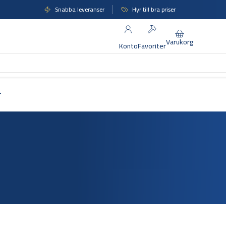
Snabba leveranser
Hyr till bra priser
Varukorg
Konto
Favoriter
r