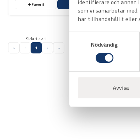
identifierare och annan 
Favorit
Varukorg
som vi samarbetar med. 
har tillhandahållit eller
Samtyckesval
Sida 1 av 1
Nödvändig
‹‹
‹
1
›
››
Avvisa