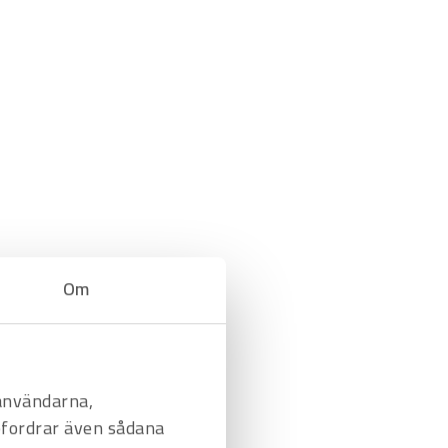
Om
 användarna,
befordrar även sådana