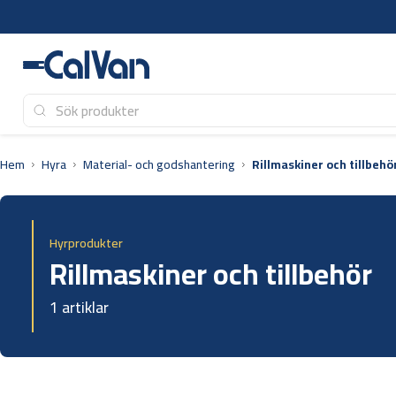
Hoppa
till
innehåll
Hem
Hyra
Material- och godshantering
Rillmaskiner och tillbehö
Hyrprodukter
Rillmaskiner och tillbehör
1 artiklar