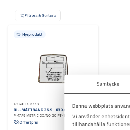
Filtrera & Sortera
Hyrprodukt
Hyrprodukt
Samtycke
Art.nr
H3101110
Denna webbplats använd
RILLMÅTTBAND 26.9 - 630.0 MM
Vi använder enhetsidenti
PI-TAPE METRIC GO/NO GO PT-101
Offertpris
tillhandahålla funktione