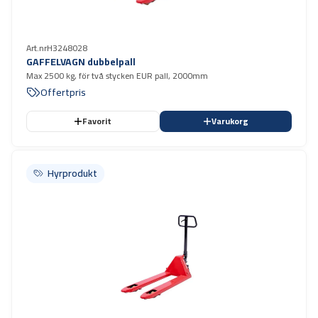
Art.nr
H3248028
GAFFELVAGN dubbelpall
Max 2500 kg, för två stycken EUR pall, 2000mm
Offertpris
Favorit
Varukorg
Hyrprodukt
Hyrprodukt