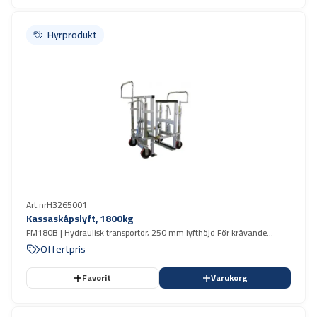
Hyrprodukt
Hyrprodukt
Art.nr
H3265001
Kassaskåpslyft, 1800kg
FM180B | Hydraulisk transportör, 250 mm lyfthöjd För krävande
förflyttning av tungt och otympligt gods.
Offertpris
Favorit
Varukorg