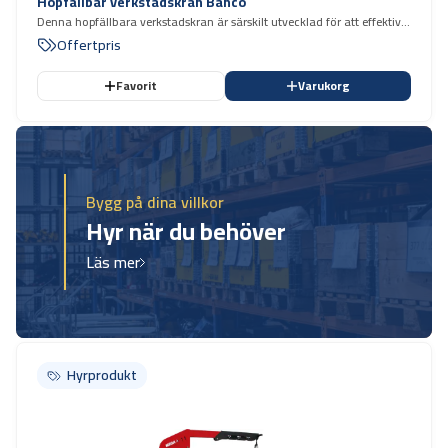
Hopfällbar verkstadskran Bahco
Denna hopfällbara verkstadskran är särskilt utvecklad för att effektivt
hantera tunga laster såsom motorer och växellådor från olika typer av
Offertpris
fordon. max: 2000 kg hydraulisk
Favorit
Varukorg
Bygg på dina villkor
Hyr när du behöver
Läs mer
Hyrprodukt
Hyrprodukt