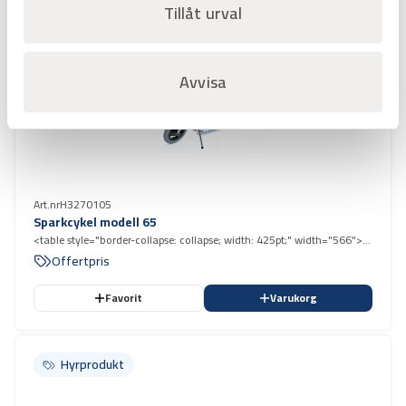
Tillåt urval
Avvisa
Art.nr
H3270105
Sparkcykel modell 65
<table style="border-collapse: collapse; width: 425pt;" width="566">
<tbody> <tr style="height: 15.75pt;"> <td style="width: 425pt; height:
Offertpris
15.75pt;" width="566" height="21">Goda balans- och köregenskaper.
</td> </tr> </tbody> </table>
Favorit
Varukorg
Hyrprodukt
Hyrprodukt