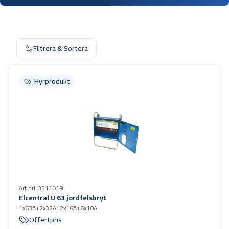
Filtrera & Sortera
Hyrprodukt
Hyrprodukt
Art.nr
H3511019
Elcentral U 63 jordfelsbryt
1x63A+2x32A+2x16A+6x10A
Offertpris