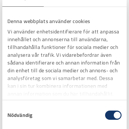
Favorit
Varukorg
Denna webbplats använder cookies
Vi använder enhetsidentifierare för att anpassa
innehållet och annonserna till användarna,
tillhandahålla funktioner för sociala medier och
analysera vår trafik. Vi vidarebefordrar även
sådana identifierare och annan information från
din enhet till de sociala medier och annons- och
analysföretag som vi samarbetar med. Dessa
kan i sin tur kombinera informationen med
Art.nr
3519994
annan information som du har tillhandahållit
Manöverspärr - kit
Offertpris
eller som de har samlat in när du har använt
Samtyckesval
deras tjänster.
Favorit
Varukorg
Nödvändig