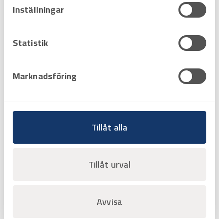
Inställningar
Statistik
Marknadsföring
Art.nr
3519993
Manöverskylt med plats för att
Tillåt alla
skriva företagsnamn
Offertpris
Tillåt urval
Favorit
Varukorg
Avvisa
Sida 1 av 1