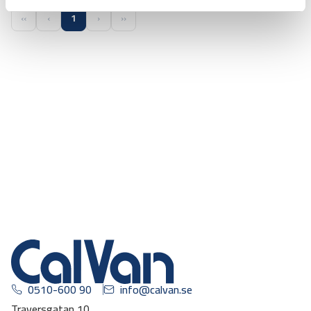
‹‹
‹
1
›
››
0510-600 90
info@calvan.se
Traversgatan 10