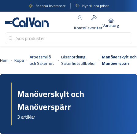
Hoppa
Snabba leveranser
Hyr till bra priser
till
innehåll
Varukorg
Konto
Favoriter
Arbetsmiljö
Låsanordning,
Manöverskylt och
Hem
Köpa
och Säkerhet
Säkerhetstillbehör
Manöverspärr
Manöverskylt och
Manöverspärr
3 artiklar