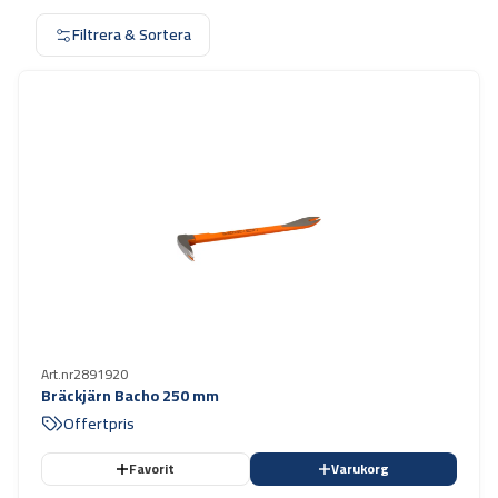
Filtrera & Sortera
Art.nr
2891920
Bräckjärn Bacho 250 mm
Offertpris
Favorit
Varukorg