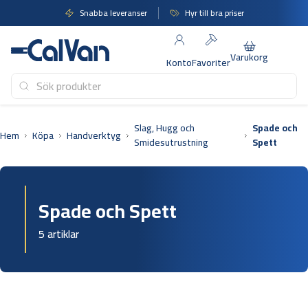
Hoppa
Snabba leveranser
Hyr till bra priser
till
innehåll
Varukorg
Konto
Favoriter
Slag, Hugg och
Spade och
Hem
Köpa
Handverktyg
Smidesutrustning
Spett
Spade och Spett
5 artiklar