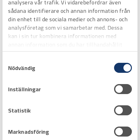
analysera vår trafik. Vi vidarebefordrar även
sådana identifierare och annan information från
din enhet till de sociala medier och annons- och
analysföretag som vi samarbetar med. Dessa
kan i sin tur kombinera informationen med
annan information som du har tillhandahållit
eller som de har samlat in när du har använt
Art.nr
2891515
Samtyckesval
deras tjänster.
Bräckjärn Hultafors 625 mm
Nödvändig
Offertpris
Favorit
Varukorg
Inställningar
Statistik
Marknadsföring