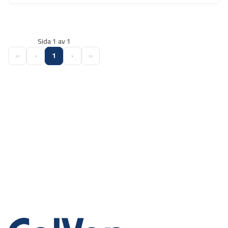
Sida 1 av 1
‹‹
‹
1
›
››