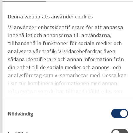
Denna webbplats använder cookies
Vi använder enhetsidentifierare för att anpassa
innehållet och annonserna till användarna,
tillhandahålla funktioner för sociala medier och
analysera vår trafik. Vi vidarebefordrar även
Art.nr
2342015
Insexnyckelsats Bahco BE-9780
sådana identifierare och annan information från
med kula.1/16-5/16"- 12 delar
din enhet till de sociala medier och annons- och
Offertpris
analysföretag som vi samarbetar med. Dessa kan
i sin tur kombinera informationen med annan
Favorit
Varukorg
information som du har tillhandahållit eller som
de har samlat in när du har använt deras tjänster.
Samtyckesval
Nödvändig