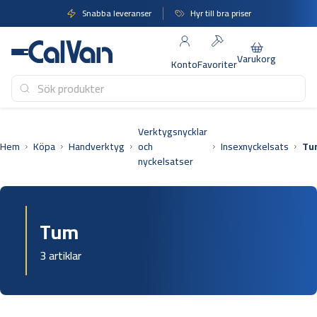
Hoppa
Snabba leveranser
Hyr till bra priser
till
innehåll
Varukorg
Konto
Favoriter
Verktygsnycklar
Hem
Köpa
Handverktyg
och
Insexnyckelsats
Tu
nyckelsatser
Tum
3 artiklar