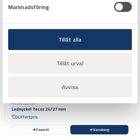
Favorit
Varukorg
Marknadsföring
Tillåt alla
Tillåt urval
Avvisa
Art.nr
2332137
Lednyckel Tecos 24/27 mm
Offertpris
Favorit
Varukorg