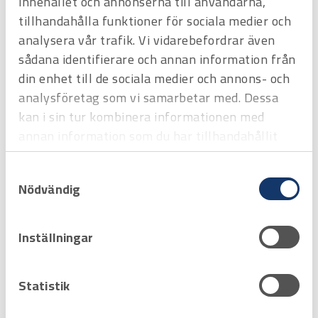
innehållet och annonserna till användarna,
tillhandahålla funktioner för sociala medier och
analysera vår trafik. Vi vidarebefordrar även
Filtrera & Sortera
sådana identifierare och annan information från
din enhet till de sociala medier och annons- och
analysföretag som vi samarbetar med. Dessa
kan i sin tur kombinera informationen med
annan information som du har tillhandahållit
eller som de har samlat in när du har använt
Samtyckesval
deras tjänster.
Nödvändig
Inställningar
Art.nr
2332138
Lednyckel Tecos 30/32 mm
Statistik
Offertpris