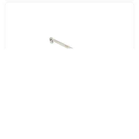
Art.nr
2332135
Lednyckel Tecos 21/23 mm
Offertpris
Favorit
Varukorg