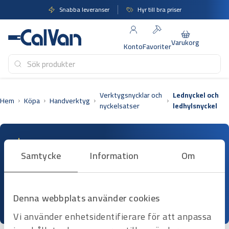
Hoppa
Snabba leveranser
Hyr till bra priser
till
innehåll
Varukorg
Konto
Favoriter
Verktygsnycklar och
Lednyckel och
Hem
Köpa
Handverktyg
nyckelsatser
ledhylsnyckel
Lednyckel och
Samtycke
Information
Om
ledhylsnyckel
20 artiklar
Denna webbplats använder cookies
Vi använder enhetsidentifierare för att anpassa