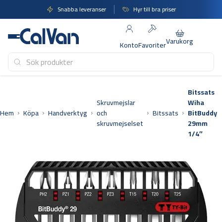
Hoppa
Snabba leveranser
Hyr till bra priser
till
innehåll
Varukorg
Konto
Favoriter
Bitssats
Skruvmejslar
Wiha
Hem
Köpa
Handverktyg
och
Bitssats
BitBuddy
skruvmejselset
29mm
1/4″