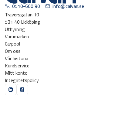
0510-600 90
info@calvan.se
Traversgatan 10
531 40 Lidköping
Uthyrning
Varumärken
Carpool
Om oss
Vår historia
Kundservice
Mitt konto
Integritetspolicy
Missa inga kampanjer, prenumerera på vårt nyhetsbrev!
Gå vidare
Den här webbplatsen skyddas av reCAPTCHA och Googles
integritetspolicy
och
användarvillkor
gäller.