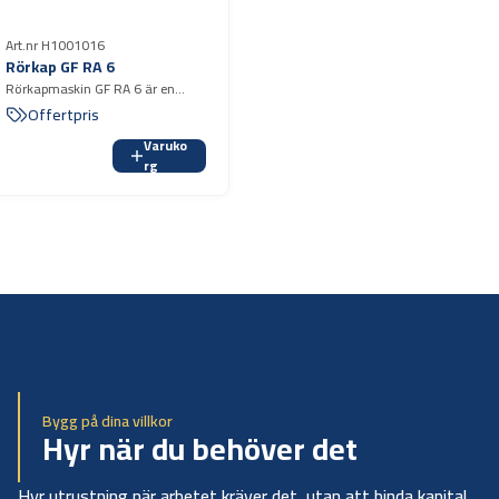
Art.nr H1001016
Rörkap GF RA 6
Rörkapmaskin GF RA 6 är en
kraftig och robust eldriven
Offertpris
rörkapmaskin för kapning av rör i
Varuko
stål, syrafast stål, gjutjärn,
rg
aluminium, koppar och plast
Bygg på dina villkor
Hyr när du behöver det
Hyr utrustning när arbetet kräver det, utan att binda kapital