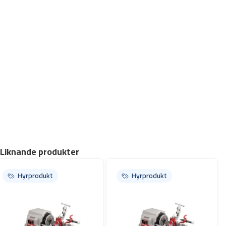
Motorstyrning: Kraftig, roterande modell med läge
framåt/av/bakåt och
integrerad fotomkopplare.
Chuck: Hammartyp, med utbytbara, gungande käkinsatser.
Oljesystem: Genom huvudet med integrerad oljebehållare med
självprimning,
gerotorpump med konstant flöde.
Vikt 52 kg.
Liknande produkter
Hyrprodukt
Hyrprodukt