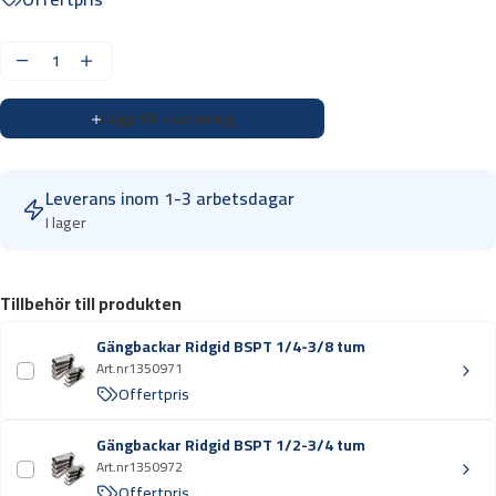
G
ä
Lägg till i varukorg
n
g
m
Leverans inom 1-3 arbetsdagar
a
I lager
s
k
i
Tillbehör till produkten
n
R
Gängbackar Ridgid BSPT 1/4-3/8 tum
i
Art.nr
1350971
d
Offertpris
g
i
Gängbackar Ridgid BSPT 1/2-3/4 tum
Art.nr
1350972
d
Offertpris