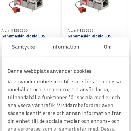
Art.nr H1350500
Art.nr H1350535
Gängmaskin Ridgid 535,
Gängmaskin Ridgid 535,
230V
380V
Samtycke
Information
Om
För rörgängning 1/8"-2". Max 2
För rörgängning 1/8"-2" och
tum, exkl gänghuvuden
bultgängning 6-52 mm (1/4"-2").
Offertpris
Offertpris
max 2 tum exkl gänghuvuden
Varuko
Varuko
rg
rg
Denna webbplats använder cookies
Vi använder enhetsidentifierare för att anpassa
Hyrprodukt
Hyrprodukt
innehållet och annonserna till användarna,
tillhandahålla funktioner för sociala medier och
analysera vår trafik. Vi vidarebefordrar även
sådana identifierare och annan information från
din enhet till de sociala medier och annons- och
analysföretag som vi samarbetar med. Dessa