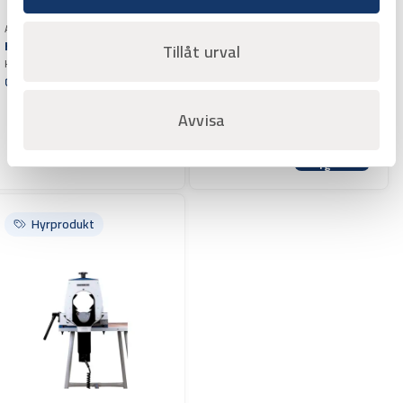
Art.nr H1000903
Kapsåg Scorp/Exact 360
Tillåt urval
Kapmaskin Exact monteras direkt
Art.nr H1000952
på röret, sågklingan sitter
Offertpris
Hjulstativ REMS CENTO
automatiskt rätt och behöver ej
Originalstativ på hjul anpassat till
Varuko
justeras.
Avvisa
RemsCento
Offertpris
rg
Varuko
rg
Hyrprodukt