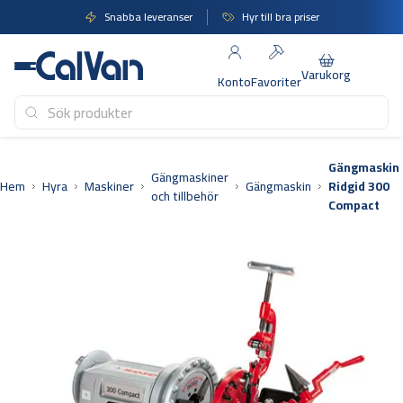
Hoppa
Snabba leveranser
Hyr till bra priser
till
innehåll
Varukorg
Konto
Favoriter
Gängmaskin
Gängmaskiner
Hem
Hyra
Maskiner
Gängmaskin
Ridgid 300
och tillbehör
Compact