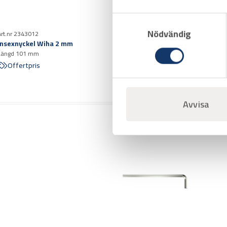
Samtyckesval
Nödvändig
Art.nr 2343012
Insexnyckel Wiha 2 mm
Längd 101 mm
Offertpris
Avvisa