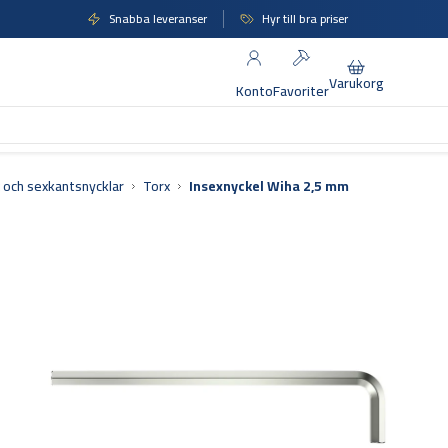
Snabba leveranser
Hyr till bra priser
Varukorg
Konto
Favoriter
 och sexkantsnycklar
Torx
Insexnyckel Wiha 2,5 mm