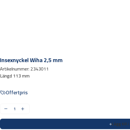
Insexnyckel Wiha 2,5 mm
Artikelnummer:
2343011
Längd 113 mm
Offertpris
I
n
Lägg till 
s