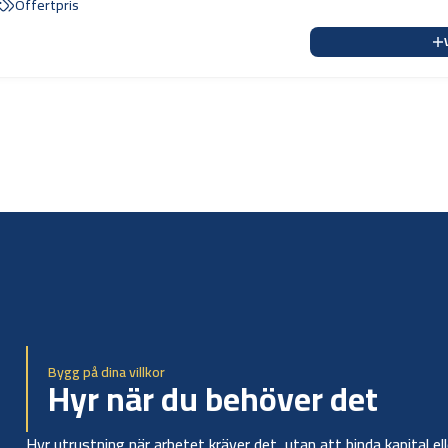
Offertpris
Bygg på dina villkor
Hyr när du behöver det
Hyr utrustning när arbetet kräver det, utan att binda kapital el