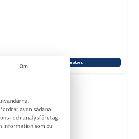
Varukorg
Om
 användarna,
befordrar även sådana
nnons- och analysföretag
n information som du