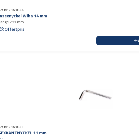
Art.nr 2343024
Insexnyckel Wiha 14 mm
Längd 291 mm
Offertpris
Art.nr 2343021
SEXKANTNYCKEL 11 mm