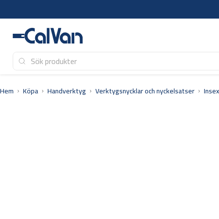
Hoppa
till
innehåll
Hem
Köpa
Handverktyg
Verktygsnycklar och nyckelsatser
Insex