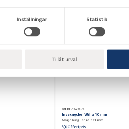
Inställningar
Statistik
Art.nr 2343029
Insexnyckel Wiha 19 mm
Längd 375 mm
Offertpris
Varukorg
Tillåt urval
Art.nr 2343020
Insexnyckel Wiha 10 mm
Magic Ring Längd 231 mm
Offertpris