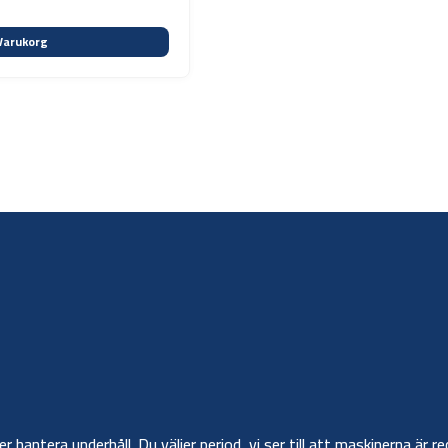
Varukorg
ler hantera underhåll. Du väljer period, vi ser till att maskinerna ä